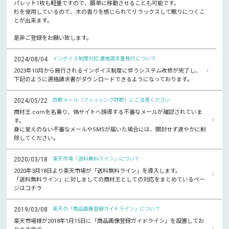
パレット1枚も軽量ですので、簡単に移動させることも可能です。
杉を使用しているので、木の香りを感じられてリラックスして眠りにつくこ
とが出来ます。
是非ご登録をお願い致します。
2024/08/04
インボイス制度対応 適格請求書発行について
2023年10月から施行されるインボイス制度に伴うシステム改修が完了し、
下記のように適格請求書がダウンロードできるようになっております。
2024/05/22
詐欺メール（フィッシング詐欺）にご注意ください
商材王.comを名乗り、偽サイトへ誘導する不審なメールが確認されていま
す。
身に覚えのない不審なメールやSMSが届いた場合には、開封せず速やかに削
除してください。
2020/03/18
楽天市場「送料無料ライン」について
2020年3月18日より楽天市場が「送料無料ライン」を導入します。
「送料無料ライン」に対しましての商材王としての対応をまとめているペー
ジはコチラ
2019/03/08
楽天の「商品画像登録ガイドライン」について
楽天市場様が2018年1月15日に「商品画像登録ガイドライン」を設置してお