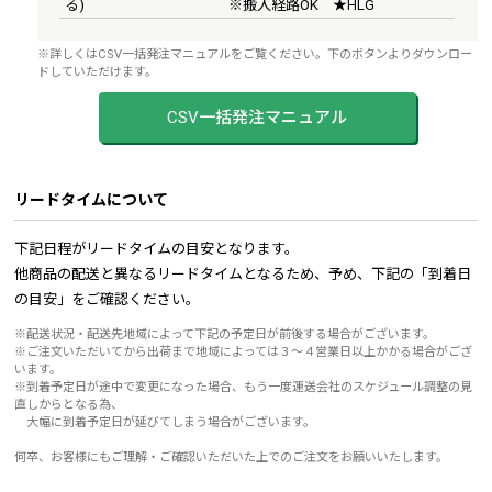
る)
※搬入経路OK ★HLG
※詳しくはCSV一括発注マニュアルをご覧ください。下のボタンよりダウンロー
ドしていただけます。
CSV一括発注マニュアル
リードタイムについて
下記日程がリードタイムの目安となります。
他商品の配送と異なるリードタイムとなるため、予め、下記の「到着日
の目安」をご確認ください。
※配送状況・配送先地域によって下記の予定日が前後する場合がございます。
※ご注文いただいてから出荷まで地域によっては３～４営業日以上かかる場合がござ
います。
※到着予定日が途中で変更になった場合、もう一度運送会社のスケジュール調整の見
直しからとなる為、
大幅に到着予定日が延びてしまう場合がございます。
何卒、お客様にもご理解・ご確認いただいた上でのご注文をお願いいたします。