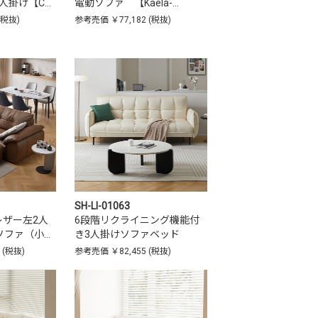
人掛け【C…
電動ソファ 【Kaela-…
(税抜)
参考売価
￥77,182
(税抜)
SH-LI-01063
レザー左2人
6段階リクライニング機能付
ソファ（小…
き3人掛けソファベッド
5
(税抜)
参考売価
￥82,455
(税抜)