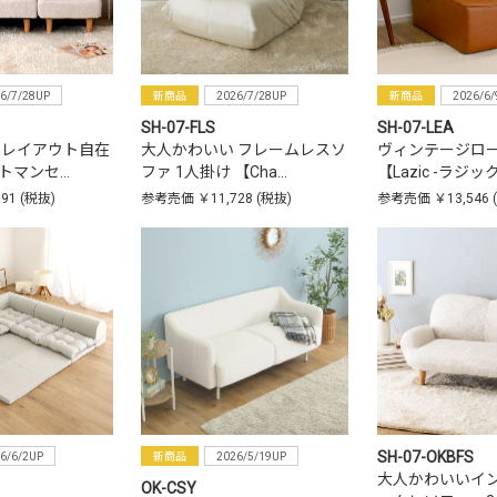
6/7/28UP
新商品
2026/7/28UP
新商品
2026/6/
SH-07-FLS
SH-07-LEA
 レイアウト自在
大人かわいい フレームレスソ
ヴィンテージロ
トマンセ…
ファ 1人掛け 【Cha…
【Lazic -ラジッ
091
(税抜)
参考売価
￥11,728
(税抜)
参考売価
￥13,546
SH-07-OKBFS
6/6/2UP
新商品
2026/5/19UP
大人かわいいイ
OK-CSY