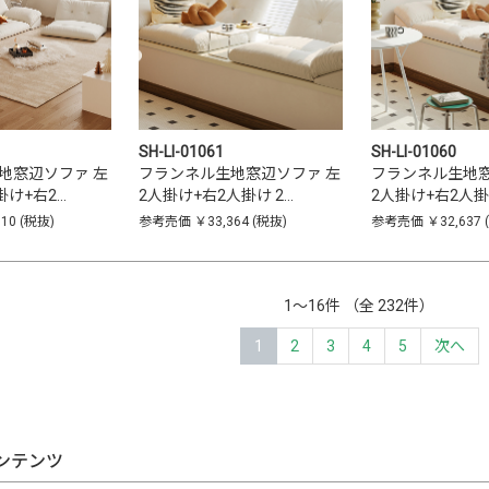
SH-LI-01061
SH-LI-01060
地窓辺ソファ 左
フランネル生地窓辺ソファ 左
フランネル生地窓
掛け+右2…
2人掛け+右2人掛け 2…
2人掛け+右2人掛
910
(税抜)
参考売価
￥33,364
(税抜)
参考売価
￥32,637
1〜16件 （全 232件）
1
2
3
4
5
次へ
ンテンツ