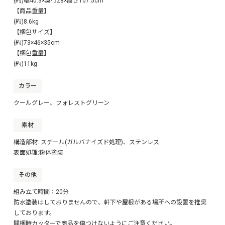
(約)幅40.3×奥行28×高さ107.5cm
【商品重量】
(約)8.6kg
【梱包サイズ】
(約)73×46×35cm
【梱包重量】
(約)11kg
カラー
クールグレー、フォレストグリーン
素材
構造部材: スチール(ガルバナイズド処理)、ステンレス
表面処理:粉体塗装
その他
組み立て時間：20分
防水塗装はしておりませんので、軒下や屋根がある場所への設置を推奨
しております。
開梱時カッターで商品を傷つけないようにご注意ください。