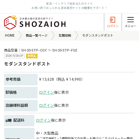
家具・インテリア総合仕入れサイト
お買い得でおしゃれな家具販売サイトの開業をサポート！
HOME
商品一覧ページ
玄関収納
モダンスタンドポスト
商品型番：SH-33-STP--CGY ～ SH-33-STP--FGE
2026/5/26UP
新商品
モダンスタンドポスト
参考売価
¥ 13,628（税込 ¥ 14,990）
卸価格
ログイン
後に表示
店舗様利益額
ログイン
後に表示
配送料
ログイン
後に表示
中・大型商品
※ご注文後約1・2週間前後での出荷・お届け※こちらはメーカー商品