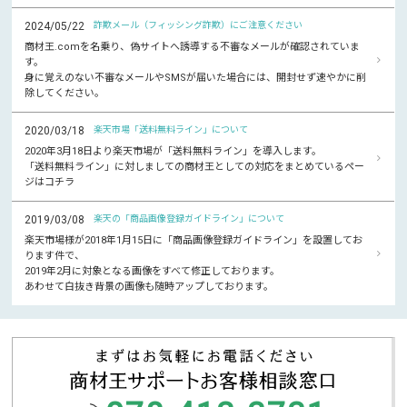
2024/05/22
詐欺メール（フィッシング詐欺）にご注意ください
商材王.comを名乗り、偽サイトへ誘導する不審なメールが確認されていま
す。
身に覚えのない不審なメールやSMSが届いた場合には、開封せず速やかに削
除してください。
2020/03/18
楽天市場「送料無料ライン」について
2020年3月18日より楽天市場が「送料無料ライン」を導入します。
「送料無料ライン」に対しましての商材王としての対応をまとめているペー
ジはコチラ
2019/03/08
楽天の「商品画像登録ガイドライン」について
楽天市場様が2018年1月15日に「商品画像登録ガイドライン」を設置してお
ります件で、
2019年2月に対象となる画像をすべて修正しております。
あわせて白抜き背景の画像も随時アップしております。