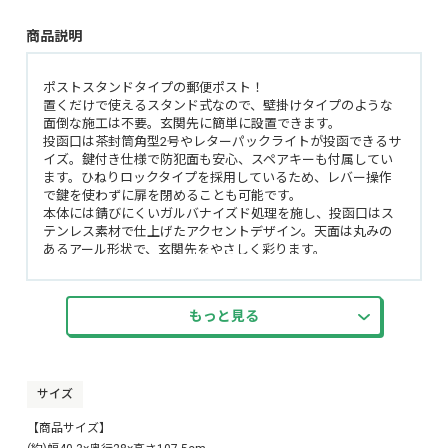
商品説明
ポストスタンドタイプの郵便ポスト！
置くだけで使えるスタンド式なので、壁掛けタイプのような
面倒な施工は不要。玄関先に簡単に設置できます。
投函口は茶封筒角型2号やレターパックライトが投函できるサ
イズ。鍵付き仕様で防犯面も安心、スペアキーも付属してい
ます。ひねりロックタイプを採用しているため、レバー操作
で鍵を使わずに扉を閉めることも可能です。
本体には錆びにくいガルバナイズド処理を施し、投函口はス
テンレス素材で仕上げたアクセントデザイン。天面は丸みの
あるアール形状で、玄関先をやさしく彩ります。
土台にはレンガを入れることができ、安定感もしっかり。ア
ンカーボルトも付属しているため、地面へ固定することもで
きます。
もっと見る
カラーはクールグレーとフォレストグリーンの2色展開。脚部
はブラックカラーで仕上げています。
サイズ
【商品サイズ】