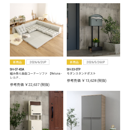
新商品
2026/6/2UP
新商品
2026/5/26UP
SH-07-KSA
SH-33-STP
組み換え自由コーナーソファ 【Reluna -
モダンスタンドポスト
レルナ…
￥13,628
参考売価
(税抜)
￥22,637
参考売価
(税抜)