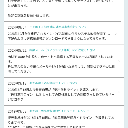
杉を使用しているので、木の香りを感じられてリラックスして眠りにつくこ
とが出来ます。
是非ご登録をお願い致します。
2024/08/04
インボイス制度対応 適格請求書発行について
2023年10月から施行されるインボイス制度に伴うシステム改修が完了し、
下記のように適格請求書がダウンロードできるようになっております。
2024/05/22
詐欺メール（フィッシング詐欺）にご注意ください
商材王.comを名乗り、偽サイトへ誘導する不審なメールが確認されていま
す。
身に覚えのない不審なメールやSMSが届いた場合には、開封せず速やかに削
除してください。
2020/03/18
楽天市場「送料無料ライン」について
2020年3月18日より楽天市場が「送料無料ライン」を導入します。
「送料無料ライン」に対しましての商材王としての対応をまとめているペー
ジはコチラ
2019/03/08
楽天の「商品画像登録ガイドライン」について
楽天市場様が2018年1月15日に「商品画像登録ガイドライン」を設置してお
ります件で、
2019年2月に対象となる画像をすべて修正しております。