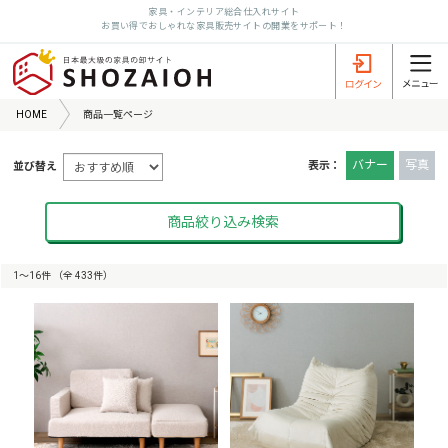
家具・インテリア総合仕入れサイト
お買い得でおしゃれな家具販売サイトの開業をサポート！
HOME
商品一覧ページ
バナー
写真
表示：
並び替え
商品絞り込み検索
1〜16件 （全 433件）