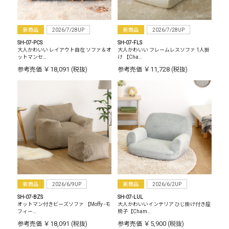
新商品
2026/7/28UP
新商品
2026/7/28UP
SH-07-PCS
SH-07-FLS
大人かわいい レイアウト自在 ソファ＆オ
大人かわいい フレームレスソファ 1人掛
ットマンセ…
け 【Cha…
￥18,091
￥11,728
参考売価
(税抜)
参考売価
(税抜)
新商品
2026/6/9UP
新商品
2026/6/2UP
SH-07-BZS
SH-07-LUL
オットマン付きビーズソファ 【Moffy -モ
大人かわいいインテリア ひじ掛け付き座
フィー…
椅子【Cham…
￥18,091
￥5,900
参考売価
(税抜)
参考売価
(税抜)