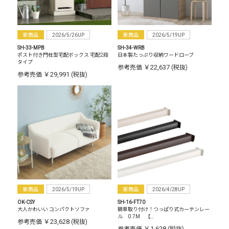
新商品
2026/5/26UP
新商品
2026/5/19UP
SH-33-MPB
SH-34-WRB
ポスト付き門柱型宅配ボックス 宅配2段
日本製たっぷり収納ワードローブ
タイプ
￥22,637
参考売価
(税抜)
￥29,991
参考売価
(税抜)
新商品
2026/5/19UP
新商品
2026/4/28UP
OK-CSY
SH-16-FT70
大人かわいい コンパクトソファ
簡単取り付け！つっぱり式カーテンレー
ル 0.7M 【…
￥23,628
参考売価
(税抜)
￥1,628