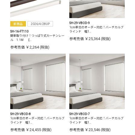
SH-29-VBOD-9
新商品
2026/4/28UP
1cm単位のオーダー対応！バーチカルブ
SH-16-FT110
ラインド 幅1…
簡単取り付け！つっぱり式カーテンレー
￥25,364
参考売価
(税抜)
ル 1.1M 【…
￥2,264
参考売価
(税抜)
SH-29-VBOD-8
SH-29-VBOD-7
1cm単位のオーダー対応！バーチカルブ
1cm単位のオーダー対応！バーチカルブ
ラインド 幅1…
ラインド 幅1…
￥24,455
￥23,546
参考売価
(税抜)
参考売価
(税抜)