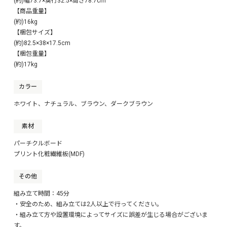
(約)幅73.7×奥行32.5×高さ78.7cm
【商品重量】
(約)16kg
【梱包サイズ】
(約)82.5×38×17.5cm
【梱包重量】
(約)17kg
カラー
ホワイト、ナチュラル、ブラウン、ダークブラウン
素材
パーチクルボード
プリント化粧繊維板(MDF)
その他
組み立て時間：45分
・安全のため、組み立ては2人以上で行ってください。
・組み立て方や設置環境によってサイズに誤差が生じる場合がございま
す。