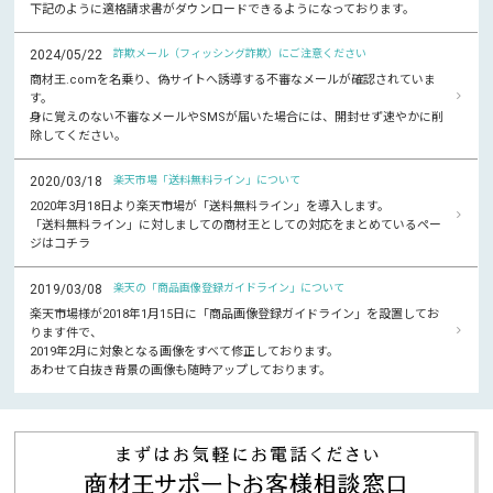
下記のように適格請求書がダウンロードできるようになっております。
2024/05/22
詐欺メール（フィッシング詐欺）にご注意ください
商材王.comを名乗り、偽サイトへ誘導する不審なメールが確認されていま
す。
身に覚えのない不審なメールやSMSが届いた場合には、開封せず速やかに削
除してください。
2020/03/18
楽天市場「送料無料ライン」について
2020年3月18日より楽天市場が「送料無料ライン」を導入します。
「送料無料ライン」に対しましての商材王としての対応をまとめているペー
ジはコチラ
2019/03/08
楽天の「商品画像登録ガイドライン」について
楽天市場様が2018年1月15日に「商品画像登録ガイドライン」を設置してお
ります件で、
2019年2月に対象となる画像をすべて修正しております。
あわせて白抜き背景の画像も随時アップしております。