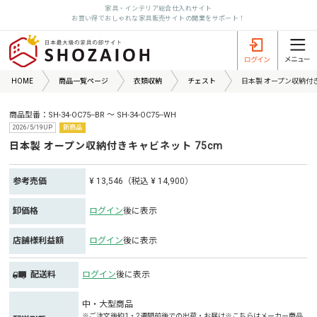
家具・インテリア総合仕入れサイト
お買い得でおしゃれな家具販売サイトの開業をサポート！
HOME
商品一覧ページ
衣類収納
チェスト
日本製 オープン収納付き
商品型番：SH-34-OC75--BR ～ SH-34-OC75--WH
2026/5/19UP
新商品
日本製 オープン収納付きキャビネット 75cm
参考売価
¥ 13,546（税込 ¥ 14,900）
卸価格
ログイン
後に表示
店舗様利益額
ログイン
後に表示
配送料
ログイン
後に表示
中・大型商品
※ご注文後約1・2週間前後での出荷・お届け※こちらはメーカー商品