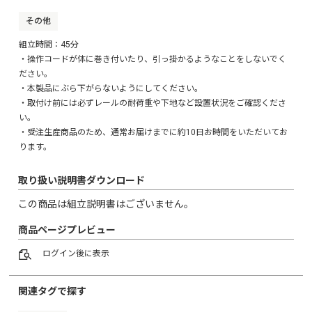
その他
※上記の中に、この商品専用の、楽天 在庫更新用ファイル
(normal-item-rakuten.csv)と、
組立時間：45分
Yahoo 在庫更新用ファイル(quantity.csv)が入っています。
・操作コードが体に巻き付いたり、引っ掛かるようなことをしないでく
※自動で生成される楽天・Yahoo!用CSVダウンロードのデー
ださい。
タを登録されると、
・本製品にぶら下がらないようにしてください。
エラーとなる場合がございますのでお手数ですが必ず上記
・取付け前には必ずレールの耐荷重や下地など設置状況をご確認くださ
のデータをご使用ください。
※この商品の在庫は全て「100」で設定されております。オー
い。
ダーメイド商品となる為、
・受注生産商品のため、通常お届けまでに約10日お時間をいただいてお
随時の在庫更新は必要ございません。
ります。
最初の「100」の設定が「0」になった場合、在庫を「100」と
設定し直していただくようお願いいたします。
※「タブ」で、『幅』『高さ』をお客様が選択できるように
取り扱い説明書ダウンロード
作成しております。
この商品は組立説明書はございません。
※楽天でのご登録時、SKU数が400以下となるよう分割してご
登録ください。
商品ページプレビュー
シリーズ商品（統合ページ）につきましては、
SKUを2つに分けたCSV（SH-29-VBOD-A / SH-29-VBOD-B）
ログイン
後に表示
をご用意しております。
併せてご活用いただけますと幸いです。
関連タグで探す
■■■オーダーメイド家具■■■
この商品は「オーダーメイド」となります。