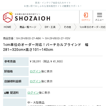
家具・インテリア総合仕入れサイト
お買い得でおしゃれな家具販売サイトの開業をサポート！
HOME
商品一覧ページ
DIY・工具
その他
1cm単位のオーダー対応！
商品型番：SH-29-VBOD-27--ABK ～ SH-29-VBOD-27--YEIV
1cm単位のオーダー対応！バーチカルブラインド 幅
281~320cm×高さ101~140cm
参考売価
¥ 38,091（税込 ¥ 41,900）
卸価格
ログイン
後に表示
店舗様利益額
ログイン
後に表示
配送料
ログイン
後に表示
中・大型商品