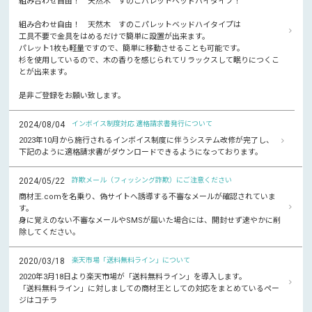
組み合わせ自由！ 天然木 すのこパレットベッドハイタイプ！
組み合わせ自由！ 天然木 すのこパレットベッドハイタイプは
工具不要で金具をはめるだけで簡単に設置が出来ます。
パレット1枚も軽量ですので、簡単に移動させることも可能です。
杉を使用しているので、木の香りを感じられてリラックスして眠りにつくこ
とが出来ます。
是非ご登録をお願い致します。
2024/08/04
インボイス制度対応 適格請求書発行について
2023年10月から施行されるインボイス制度に伴うシステム改修が完了し、
下記のように適格請求書がダウンロードできるようになっております。
2024/05/22
詐欺メール（フィッシング詐欺）にご注意ください
商材王.comを名乗り、偽サイトへ誘導する不審なメールが確認されていま
す。
身に覚えのない不審なメールやSMSが届いた場合には、開封せず速やかに削
除してください。
2020/03/18
楽天市場「送料無料ライン」について
2020年3月18日より楽天市場が「送料無料ライン」を導入します。
「送料無料ライン」に対しましての商材王としての対応をまとめているペー
ジはコチラ