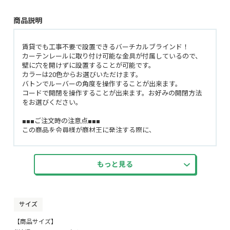
商品説明
賃貸でも工事不要で設置できるバーチカルブラインド！
カーテンレールに取り付け可能な金具が付属しているので、
壁に穴を開けずに設置することが可能です。
カラーは20色からお選びいただけます。
バトンでルーバーの角度を操作することが出来ます。
コードで開閉を操作することが出来ます。お好みの開閉方法
をお選びください。
■■■ご注文時の注意点■■■
この商品を会員様が商材王に発注する際に、
注文ページ内の『お問い合わせ欄』に必ず、
お客様が希望された商品の『幅』『高さ』『コード操作位置
(左・右)』『開き方(片開き(右寄せ・左寄せ)・両開き(右寄
もっと見る
せ・左寄せ))』を記載して頂くようお願いいたします。
楽天のRMS、Yahoo!のStoreCreatorからの注文内に下記の記載
があります。
例01）商品の幅(30cm～100cm):90cm →→ この場合は
「幅：90cm」
サイズ
例02）商品の高さ(11cm～100cm):100cm →→ この場合は
【商品サイズ】
「高さ：100cm」