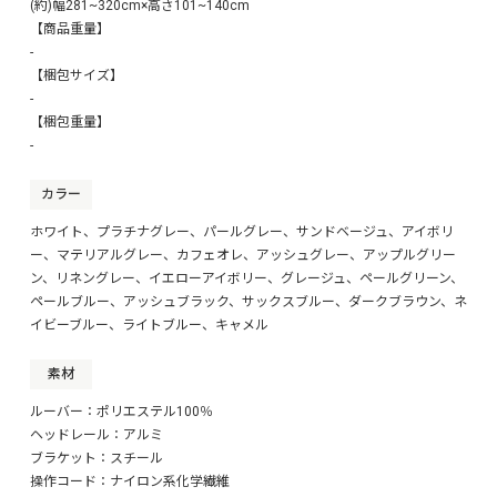
※弊社が用意しております商品登録用のCSVデータで登録し
(約)幅281~320cm×高さ101~140cm
た場合、上記のようになります。
【商品重量】
※この高さの表記がない場合は注文を一旦保留としご確認頂
-
く事となります。
【梱包サイズ】
-
■■■商品登録・在庫設定について■■■
【梱包重量】
この商品を楽天・Yahoo!に商品登録する際、在庫登録をする
際は、
-
お手数ですが必ず下記のデータをご使用ください。
ダウンロードしていただいたファイルは、販売価格が空欄と
カラー
なっております。
価格表をダウンロードの上、販売価格を設定してください。
ホワイト、プラチナグレー、パールグレー、サンドベージュ、アイボリ
ー、マテリアルグレー、カフェオレ、アッシュグレー、アップルグリー
ン、リネングレー、イエローアイボリー、グレージュ、ペールグリーン、
■■■楽天用統合ページ■■■
ペールブルー、アッシュブラック、サックスブルー、ダークブラウン、ネ
楽天市場で同シリーズのすべてのサイズを統合ページで販売で
きるように、
イビーブルー、ライトブルー、キャメル
ページ素材と商品登録用CSVファイル作成いたしました。
下記データにご用意していますのでぜひご活用ください。
素材
ルーバー：ポリエステル100％
楽天・Yahoo!用の『商品登録用CSV』『在庫設定用CSV』
ヘッドレール：アルミ
『楽天用統合ページ』データはコチラ
※商品・在庫登録は必ずこのデータを使用して下さい。
ブラケット：スチール
操作コード：ナイロン系化学繊維