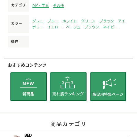
カテゴリ
DIY・工具
その他
※発注後のキャンセル受け付けられません。
※注文間違いも無いようにお願いいたします。
※必ずお客様に商品ページ内の内容をご確認の上ご注文いた
グレー
ブルー
ホワイト
グリーン
ブラック
アイ
カラー
だくようお願いいたします。
ボリー
イエロー
ベージュ
ブラウン
ネイビー
条件
おすすめコンテンツ
商品カテゴリ
BED