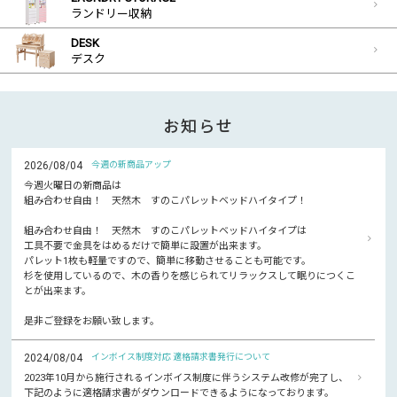
ランドリー収納
DESK
デスク
お知らせ
2026/08/04
今週の新商品アップ
今週火曜日の新商品は
組み合わせ自由！ 天然木 すのこパレットベッドハイタイプ！
組み合わせ自由！ 天然木 すのこパレットベッドハイタイプは
工具不要で金具をはめるだけで簡単に設置が出来ます。
パレット1枚も軽量ですので、簡単に移動させることも可能です。
杉を使用しているので、木の香りを感じられてリラックスして眠りにつくこ
とが出来ます。
是非ご登録をお願い致します。
2024/08/04
インボイス制度対応 適格請求書発行について
2023年10月から施行されるインボイス制度に伴うシステム改修が完了し、
下記のように適格請求書がダウンロードできるようになっております。