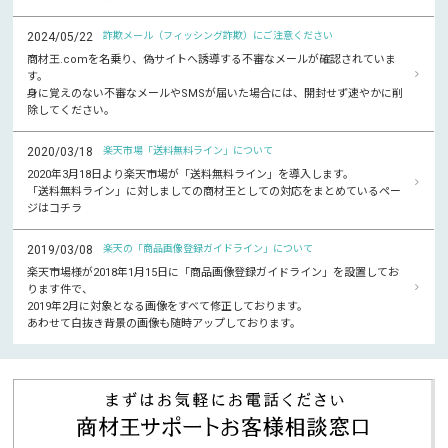
2024/05/22
詐欺メール（フィッシング詐欺）にご注意ください
商材王.comを名乗り、偽サイトへ誘導する不審なメールが確認されていま
す。
身に覚えのない不審なメールやSMSが届いた場合には、開封せず速やかに削
除してください。
2020/03/18
楽天市場「送料無料ライン」について
2020年3月18日より楽天市場が「送料無料ライン」を導入します。
「送料無料ライン」に対しましての商材王としての対応をまとめているペー
ジはコチラ
2019/03/08
楽天の「商品画像登録ガイドライン」について
楽天市場様が2018年1月15日に「商品画像登録ガイドライン」を設置してお
ります件で、
2019年2月に対象となる画像をすべて修正しております。
あわせて白抜き背景の画像も随時アップしております。