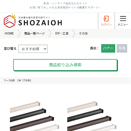
家具・インテリア総合仕入れサイト
お買い得でおしゃれな家具販売サイトの開業をサポート！
HOME
商品一覧ページ
DIY・工具
その他
バナー
写真
表示：
並び替え
商品絞り込み検索
1〜16件 （全 174件）