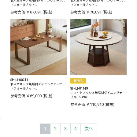
北米産オーク無垢材ダイニングテーブル
北米産オーク無垢材ダイニングテーブル
（ウォールナット…
（ウォールナット…
￥87,091
￥78,091
参考売価
(税抜)
参考売価
(税抜)
SH-LI-00241
新商品
北米産オーク無垢材ダイニングテーブル
（ウォールナット…
SH-LI-01149
ホワイトアッシュ無垢材ダイニングテー
￥69,000
参考売価
(税抜)
ブル 150cm
￥110,910
参考売価
(税抜)
1
2
3
4
次へ