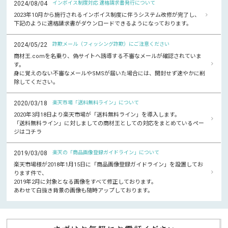
2024/08/04
インボイス制度対応 適格請求書発行について
2023年10月から施行されるインボイス制度に伴うシステム改修が完了し、
下記のように適格請求書がダウンロードできるようになっております。
2024/05/22
詐欺メール（フィッシング詐欺）にご注意ください
商材王.comを名乗り、偽サイトへ誘導する不審なメールが確認されていま
す。
身に覚えのない不審なメールやSMSが届いた場合には、開封せず速やかに削
除してください。
2020/03/18
楽天市場「送料無料ライン」について
2020年3月18日より楽天市場が「送料無料ライン」を導入します。
「送料無料ライン」に対しましての商材王としての対応をまとめているペー
ジはコチラ
2019/03/08
楽天の「商品画像登録ガイドライン」について
楽天市場様が2018年1月15日に「商品画像登録ガイドライン」を設置してお
ります件で、
2019年2月に対象となる画像をすべて修正しております。
あわせて白抜き背景の画像も随時アップしております。