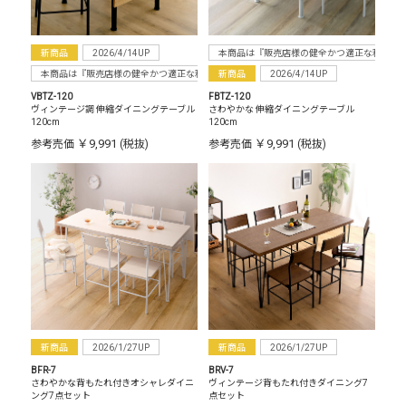
新商品
2026/4/14UP
本商品は『販売店様の健全かつ適正な利益確
本商品は『販売店様の健全かつ適正な利益確保のため指定価格制度に準拠した販売』をお
新商品
2026/4/14UP
VBTZ-120
FBTZ-120
ヴィンテージ調 伸縮ダイニングテーブル
さわやかな 伸縮ダイニングテーブル
120cm
120cm
￥9,991
￥9,991
参考売価
(税抜)
参考売価
(税抜)
新商品
2026/1/27UP
新商品
2026/1/27UP
BFR-7
BRV-7
さわやかな背もたれ付きオシャレダイニ
ヴィンテージ背もたれ付きダイニング7
ング7点セット
点セット