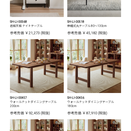
SH-LI-00568
SH-LI-00518
岩板天板 ナイトテーブル
伸縮式丸テーブル 80～130cm
￥21,273
￥45,182
参考売価
(税抜)
参考売価
(税抜)
SH-LI-00457
SH-LI-00456
ウォールナットダイニングテーブル
ウォールナットダイニングテーブル
200cm
180cm
￥92,455
￥87,910
参考売価
(税抜)
参考売価
(税抜)