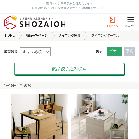
家具・インテリア総合仕入れサイト
お買い得でおしゃれな家具販売サイトの開業をサポート！
HOME
商品一覧ページ
ダイニング家具
ダイニングテーブル
バナー
写真
表示：
並び替え
商品絞り込み検索
1〜16件 （全 50件）