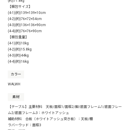
(約)71.8kg
【梱包サイズ】
(4-1)(約)139×139×10cm
(4-2)(約)76×72×54cm
(4-3)(約)136×136×90cm
(4-4)(約)76×76×90cm
【梱包重量】
(4-1)(約)10kg
(4-2)(約)15.8kg
(4-3)(約)44kg
(4-4)(約)16kg
カラー
WALWH
素材
【テーブル】主要材料 天板/面框1/面框2/脚/底面フレーム1/底面フレー
ム2/底面フレーム3：ホワイトアッシュ
補助材料 合板（ホワイトアッシュ突き板）：天板/棚
ラバーウッド：面框3