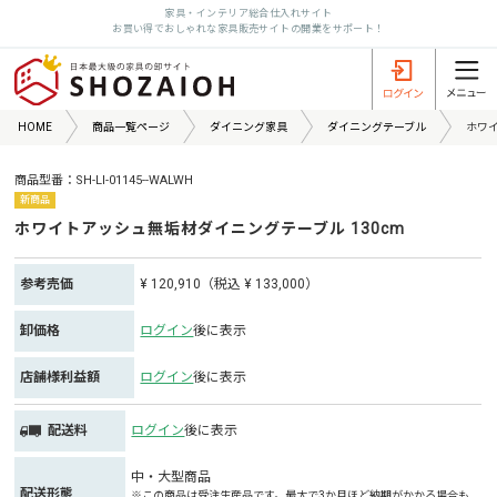
家具・インテリア総合仕入れサイト
お買い得でおしゃれな家具販売サイトの開業をサポート！
HOME
商品一覧ページ
ダイニング家具
ダイニングテーブル
ホワイ
商品型番：SH-LI-01145--WALWH
新商品
ホワイトアッシュ無垢材ダイニングテーブル 130cm
参考売価
¥ 120,910（税込 ¥ 133,000）
卸価格
ログイン
後に表示
店舗様利益額
ログイン
後に表示
配送料
ログイン
後に表示
中・大型商品
配送形態
※この商品は受注生産品です。最大で3か月ほど納期がかかる場合も