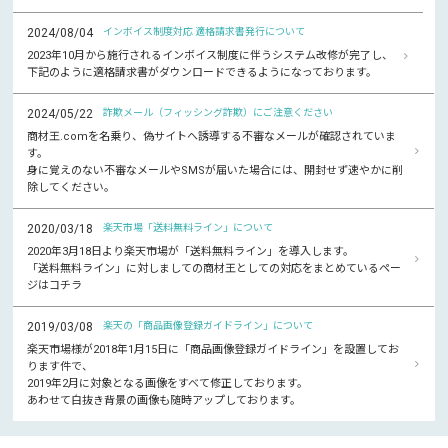
2024/08/04
インボイス制度対応 適格請求書発行について
2023年10月から施行されるインボイス制度に伴うシステム改修が完了し、
下記のように適格請求書がダウンロードできるようになっております。
2024/05/22
詐欺メール（フィッシング詐欺）にご注意ください
商材王.comを名乗り、偽サイトへ誘導する不審なメールが確認されていま
す。
身に覚えのない不審なメールやSMSが届いた場合には、開封せず速やかに削
除してください。
2020/03/18
楽天市場「送料無料ライン」について
2020年3月18日より楽天市場が「送料無料ライン」を導入します。
「送料無料ライン」に対しましての商材王としての対応をまとめているペー
ジはコチラ
2019/03/08
楽天の「商品画像登録ガイドライン」について
楽天市場様が2018年1月15日に「商品画像登録ガイドライン」を設置してお
ります件で、
2019年2月に対象となる画像をすべて修正しております。
あわせて白抜き背景の画像も随時アップしております。