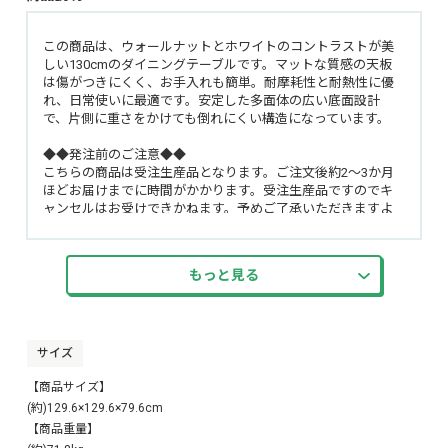
この商品は、ウォールナットとホワイトのコントラストが美
しい130cmのダイニングテーブルです。マットな質感の天板
は傷がつきにくく、お手入れも簡単。耐摩耗性と耐熱性に優
れ、日常使いに最適です。安定した多面体の広い底面設計
で、片側に重さをかけても倒れにくい構造になっています。
◆◆発注前のご注意◆◆
こちらの商品は受注生産品となります。ご注文後約2〜3か月
ほどお届けまでに時間がかかります。受注生産品ですのでキ
ャンセルはお受けできかねます。予めご了承いただきますよ
う宜しくお願い致します。
もっと見る
サイズ
【商品サイズ】
(約)129.6×129.6×79.6cm
【商品重量】