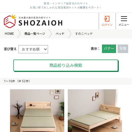
家具・インテリア総合仕入れサイト
お買い得でおしゃれな家具販売サイトの開業をサポート！
HOME
商品一覧ページ
ベッド
すのこベッド
バナー
写真
表示：
並び替え
商品絞り込み検索
1〜16件 （全 52件）