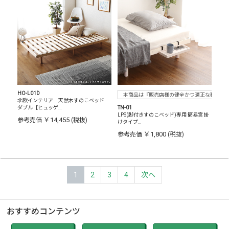
HO-L01D
本商品は『販売店様の健全かつ適正な利益確
北欧インテリア 天然木すのこベッド
ダブル【ヒュッゲ…
TN-01
LPS(脚付きすのこベッド)専用 簡易宮 掛
￥14,455
参考売価
(税抜)
けタイプ…
￥1,800
参考売価
(税抜)
1
2
3
4
次へ
おすすめコンテンツ