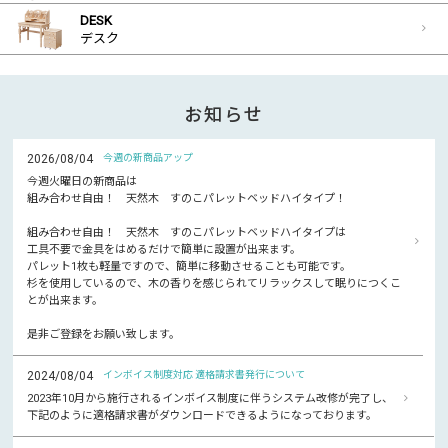
DESK
デスク
お知らせ
2026/08/04
今週の新商品アップ
今週火曜日の新商品は
組み合わせ自由！ 天然木 すのこパレットベッドハイタイプ！
組み合わせ自由！ 天然木 すのこパレットベッドハイタイプは
工具不要で金具をはめるだけで簡単に設置が出来ます。
パレット1枚も軽量ですので、簡単に移動させることも可能です。
杉を使用しているので、木の香りを感じられてリラックスして眠りにつくこ
とが出来ます。
是非ご登録をお願い致します。
2024/08/04
インボイス制度対応 適格請求書発行について
2023年10月から施行されるインボイス制度に伴うシステム改修が完了し、
下記のように適格請求書がダウンロードできるようになっております。