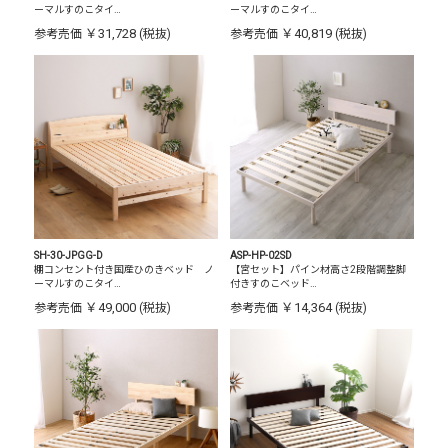
ーマルすのこタイ…
ーマルすのこタイ…
￥31,728
￥40,819
参考売価
(税抜)
参考売価
(税抜)
SH-30-JPGG-D
ASP-HP-02SD
棚コンセント付き国産ひのきベッド ノ
【宮セット】パイン材高さ2段階調整脚
ーマルすのこタイ…
付きすのこベッド…
￥49,000
￥14,364
参考売価
(税抜)
参考売価
(税抜)