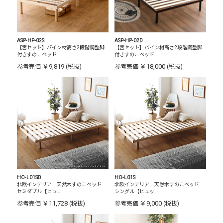
ASP-HP-02S
ASP-HP-02D
【宮セット】パイン材高さ2段階調整脚
【宮セット】パイン材高さ2段階調整脚
付きすのこベッド…
付きすのこベッド…
￥9,819
￥18,000
参考売価
(税抜)
参考売価
(税抜)
HO-L01SD
HO-L01S
北欧インテリア 天然木すのこベッド
北欧インテリア 天然木すのこベッド
セミダブル【ヒュ…
シングル【ヒュッ…
￥11,728
￥9,000
参考売価
(税抜)
参考売価
(税抜)