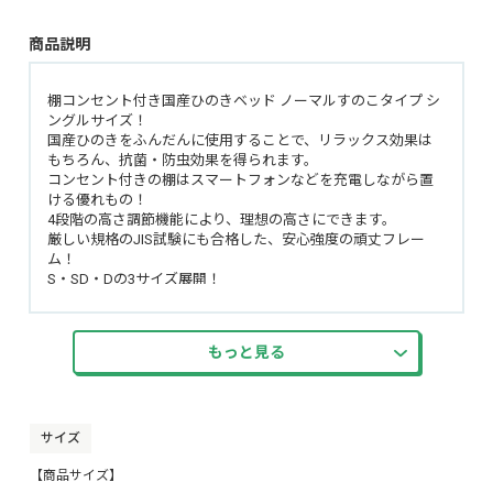
商品説明
棚コンセント付き国産ひのきベッド ノーマルすのこタイプ シ
ングルサイズ！
国産ひのきをふんだんに使用することで、リラックス効果は
もちろん、抗菌・防虫効果を得られます。
コンセント付きの棚はスマートフォンなどを充電しながら置
ける優れもの！
4段階の高さ調節機能により、理想の高さにできます。
厳しい規格のJIS試験にも合格した、安心強度の頑丈フレー
ム！
S・SD・Dの3サイズ展開！
もっと見る
サイズ
【商品サイズ】