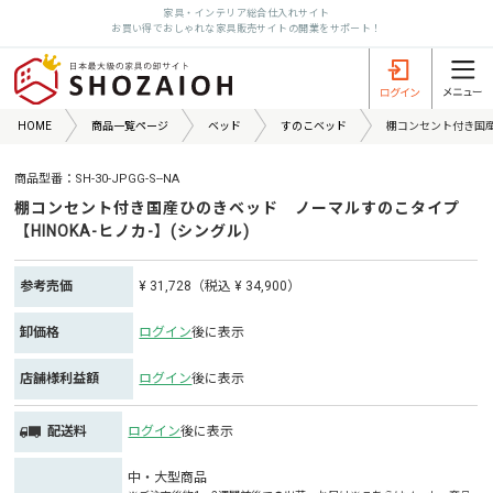
家具・インテリア総合仕入れサイト
お買い得でおしゃれな家具販売サイトの開業をサポート！
HOME
商品一覧ページ
ベッド
すのこベッド
棚コンセント付き国産
商品型番：SH-30-JPGG-S--NA
棚コンセント付き国産ひのきベッド ノーマルすのこタイプ
【HINOKA-ヒノカ-】(シングル)
参考売価
¥ 31,728（税込 ¥ 34,900）
卸価格
ログイン
後に表示
店舗様利益額
ログイン
後に表示
配送料
ログイン
後に表示
中・大型商品