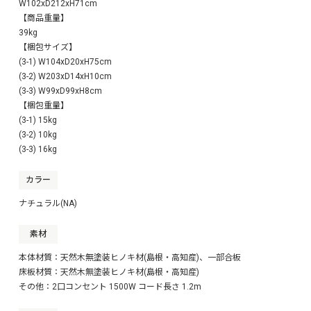
W102xD212xH71cm
【商品重量】
39kg
【梱包サイズ】
(3-1) W104xD20xH75cm
(3-2) W203xD14xH10cm
(3-3) W99xD99xH8cm
【梱包重量】
(3-1) 15kg
(3-2) 10kg
(3-3) 16kg
カラー
ナチュラル(NA)
素材
本体材質：天然木無塗装ヒノキ材(島根・高知産)、一部合板
床板材質：天然木無塗装ヒノキ材(島根・高知産)
その他：2口コンセント 1500W コード長さ 1.2m