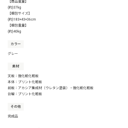
【商品重量】
(約)37kg
【梱包サイズ】
(約)183×43×36cm
【梱包重量】
(約)40kg
カラー
グレー
素材
天板：強化紙化粧板
本体：プリント化粧板
前板：アカシア集成材（ウレタン塗装）・強化紙化粧板
台輪：プリント化粧板
その他
完成品