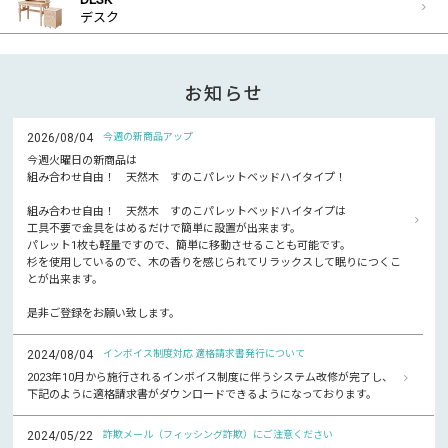
デスク
お知らせ
2026/08/04
今週の新商品アップ
今週火曜日の新商品は
組み合わせ自由！ 天然木 すのこパレットベッドハイタイプ！
組み合わせ自由！ 天然木 すのこパレットベッドハイタイプは
工具不要で金具をはめるだけで簡単に設置が出来ます。
パレット1枚も軽量ですので、簡単に移動させることも可能です。
杉を使用しているので、木の香りを感じられてリラックスして眠りにつくこ
とが出来ます。
是非ご登録をお願い致します。
2024/08/04
インボイス制度対応 適格請求書発行について
2023年10月から施行されるインボイス制度に伴うシステム改修が完了し、
下記のように適格請求書がダウンロードできるようになっております。
2024/05/22
詐欺メール（フィッシング詐欺）にご注意ください