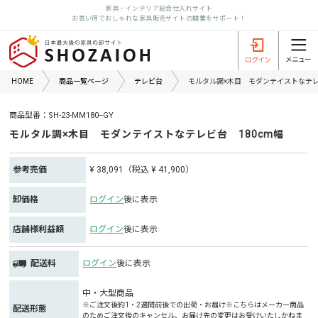
家具・インテリア総合仕入れサイト
お買い得でおしゃれな家具販売サイトの開業をサポート！
HOME
商品一覧ページ
テレビ台
モルタル調×木目 モダンテイストなテレ
商品型番：SH-23-MM180--GY
モルタル調×木目 モダンテイストなテレビ台 180cm幅
参考売価
¥ 38,091（税込 ¥ 41,900）
卸価格
ログイン
後に表示
店舗様利益額
ログイン
後に表示
配送料
ログイン
後に表示
中・大型商品
※ご注文後約1・2週間前後での出荷・お届け※こちらはメーカー商品
配送形態
のためご注文後のキャンセル、お届け先の変更はお受けいたしかねま