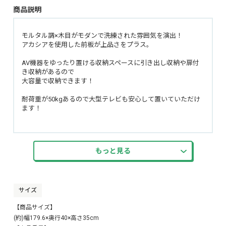
商品説明
モルタル調×木目がモダンで洗練された雰囲気を演出！
アカシアを使用した前板が上品さをプラス。
AV機器をゆったり置ける収納スペースに引き出し収納や扉付
き収納があるので
大容量で収納できます！
耐荷重が50kgあるので大型テレビも安心して置いていただけ
ます！
もっと見る
サイズ
【商品サイズ】
(約)幅179.6×奥行40×高さ35cm