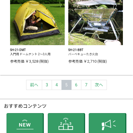
SH-21-DMT
SH-21-BBT
入門用 ドームテント 2～3人用
バーベキューたき火台
￥3,528
￥2,710
参考売価
(税抜)
参考売価
(税抜)
前へ
3
4
5
6
7
次へ
おすすめコンテンツ