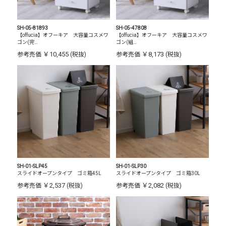
SH-05-81893
SH-05-47808
【offucia】オフーキア 大容量コスメワ
【offucia】オフーキア 大容量コスメワ
ゴン(完…
ゴン(組…
￥10,455
￥8,173
参考売価
(税抜)
参考売価
(税抜)
SH-01-SLP45
SH-01-SLP30
スライドオープンタイプ ゴミ箱45L
スライドオープンタイプ ゴミ箱30L
￥2,537
￥2,082
参考売価
(税抜)
参考売価
(税抜)