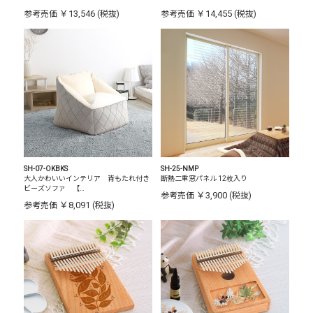
￥13,546
￥14,455
参考売価
(税抜)
参考売価
(税抜)
SH-07-OKBKS
SH-25-NMP
大人かわいいインテリア 背もたれ付き
断熱二重窓パネル 12枚入り
ビーズソファ 【…
￥3,900
参考売価
(税抜)
￥8,091
参考売価
(税抜)