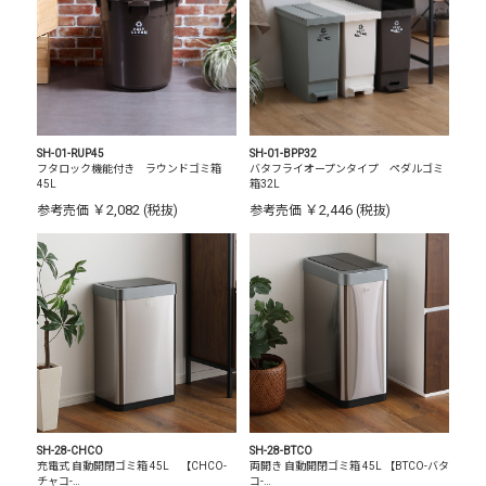
SH-01-RUP45
SH-01-BPP32
フタロック機能付き ラウンドゴミ箱
バタフライオープンタイプ ペダルゴミ
45L
箱32L
￥2,082
￥2,446
参考売価
(税抜)
参考売価
(税抜)
SH-28-CHCO
SH-28-BTCO
充電式 自動開閉ゴミ箱 45L 【CHCO-
両開き 自動開閉ゴミ箱 45L 【BTCO-バタ
チャコ-…
コ-…