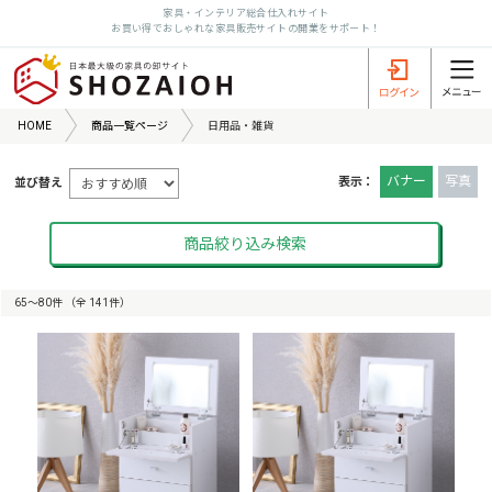
家具・インテリア総合仕入れサイト
お買い得でおしゃれな家具販売サイトの開業をサポート！
HOME
商品一覧ページ
日用品・雑貨
バナー
写真
表示：
並び替え
商品絞り込み検索
65〜80件 （全 141件）