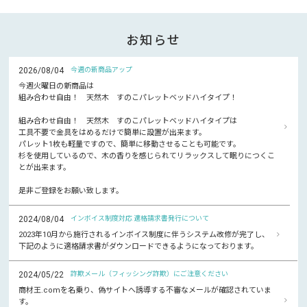
お知らせ
2026/08/04
今週の新商品アップ
今週火曜日の新商品は
組み合わせ自由！ 天然木 すのこパレットベッドハイタイプ！
組み合わせ自由！ 天然木 すのこパレットベッドハイタイプは
工具不要で金具をはめるだけで簡単に設置が出来ます。
パレット1枚も軽量ですので、簡単に移動させることも可能です。
杉を使用しているので、木の香りを感じられてリラックスして眠りにつくこ
とが出来ます。
是非ご登録をお願い致します。
2024/08/04
インボイス制度対応 適格請求書発行について
2023年10月から施行されるインボイス制度に伴うシステム改修が完了し、
下記のように適格請求書がダウンロードできるようになっております。
2024/05/22
詐欺メール（フィッシング詐欺）にご注意ください
商材王.comを名乗り、偽サイトへ誘導する不審なメールが確認されていま
す。