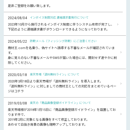
是非ご登録をお願い致します。
2024/08/04
インボイス制度対応 適格請求書発行について
2023年10月から施行されるインボイス制度に伴うシステム改修が完了し、
下記のように適格請求書がダウンロードできるようになっております。
2024/05/22
詐欺メール（フィッシング詐欺）にご注意ください
商材王.comを名乗り、偽サイトへ誘導する不審なメールが確認されていま
す。
身に覚えのない不審なメールやSMSが届いた場合には、開封せず速やかに削
除してください。
2020/03/18
楽天市場「送料無料ライン」について
2020年3月18日より楽天市場が「送料無料ライン」を導入します。
「送料無料ライン」に対しましての商材王としての対応をまとめているペー
ジはコチラ
2019/03/08
楽天の「商品画像登録ガイドライン」について
楽天市場様が2018年1月15日に「商品画像登録ガイドライン」を設置してお
ります件で、
2019年2月に対象となる画像をすべて修正しております。
あわせて白抜き背景の画像も随時アップしております。