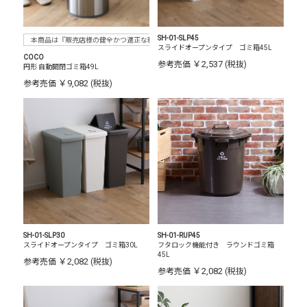
SH-01-SLP45
本商品は『販売店様の健全かつ適正な利益確保のため指定価格制度に準拠した販売』をお
スライドオープンタイプ ゴミ箱45L
COCO
￥2,537
参考売価
(税抜)
円形 自動開閉ゴミ箱49L
￥9,082
参考売価
(税抜)
SH-01-SLP30
SH-01-RUP45
スライドオープンタイプ ゴミ箱30L
フタロック機能付き ラウンドゴミ箱
45L
￥2,082
参考売価
(税抜)
￥2,082
参考売価
(税抜)