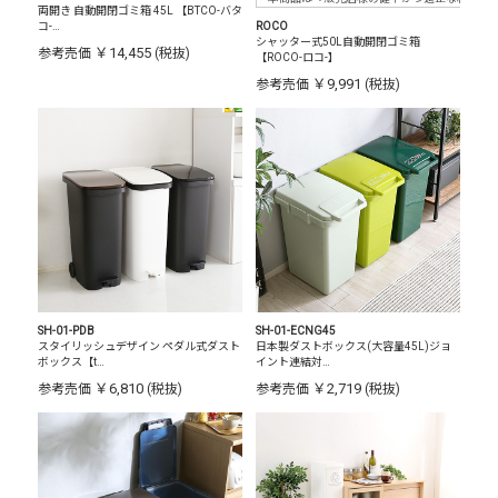
両開き 自動開閉ゴミ箱 45L 【BTCO-バタ
コ-…
ROCO
シャッター式50L自動開閉ゴミ箱
￥14,455
参考売価
(税抜)
【ROCO-ロコ-】
￥9,991
参考売価
(税抜)
SH-01-PDB
SH-01-ECNG45
スタイリッシュデザイン ペダル式ダスト
日本製ダストボックス(大容量45L)ジョ
ボックス【t…
イント連結対…
￥6,810
￥2,719
参考売価
(税抜)
参考売価
(税抜)