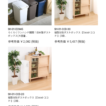
SH-01-ECN45
SH-01-CCD-30
らくらくワンハンド開閉！日本製ダスト
縦型分別ダストボックス【Cocod-ココ
ボックス(大容量…
ド-】(3段…
￥2,082
￥5,437
参考売価
(税抜)
参考売価
(税抜)
SH-01-CCD-20
縦型分別ダストボックス【Cocod-ココ
ド-】(2段…