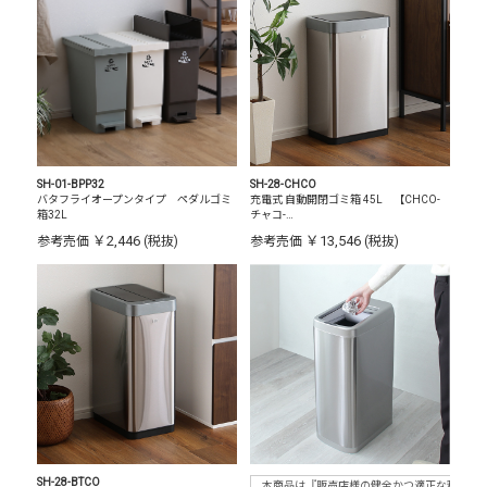
SH-01-BPP32
SH-28-CHCO
バタフライオープンタイプ ペダルゴミ
充電式 自動開閉ゴミ箱 45L 【CHCO-
箱32L
チャコ-…
￥2,446
￥13,546
参考売価
(税抜)
参考売価
(税抜)
SH-28-BTCO
本商品は『販売店様の健全かつ適正な利益確