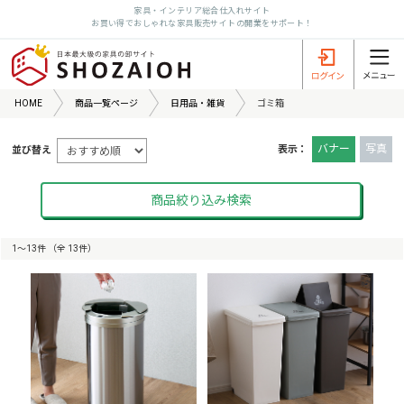
家具・インテリア総合仕入れサイト
お買い得でおしゃれな家具販売サイトの開業をサポート！
HOME
商品一覧ページ
日用品・雑貨
ゴミ箱
バナー
写真
表示：
並び替え
商品絞り込み検索
1〜13件 （全 13件）