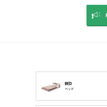
BED
ベッド