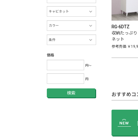
RG-6DTZ
収納たっぷり
ネット
参考売価
￥19,
価格
円～
円
検索
おすすめコ