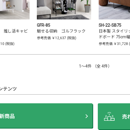
GFR-85
SH-22-SB75
 推し活キャビ
魅せる収納 ゴルフラック
日本製 スタイリ
ドボード 75cm幅
参考売価
￥12,637
(税抜)
910
(税抜)
参考売価
￥31,728
1〜4件 （全 4件）
ンテンツ