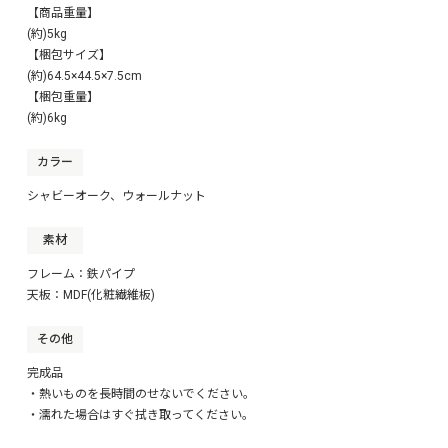
【商品重量】
(約)5kg
【梱包サイズ】
(約)64.5×44.5×7.5cm
【梱包重量】
(約)6kg
カラー
シャビーオーク、ウォールナット
素材
フレーム：鉄パイプ
天板：MDF(化粧繊維板)
その他
完成品
・熱いものを長時間のせないでください。
・濡れた場合はすぐ拭き取ってください。