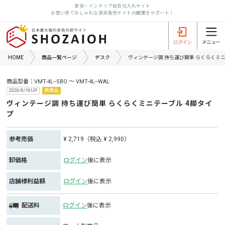
家具・インテリア総合仕入れサイト
お買い得でおしゃれな家具販売サイトの開業をサポート！
HOME
商品一覧ページ
デスク
ヴィンテージ調 持ち運び簡単 らくらくミニ
商品型番：VMT-4L--SBO ～ VMT-4L--WAL
2026/6/16UP
新商品
ヴィンテージ調 持ち運び簡単 らくらくミニテーブル 4脚タイ
プ
参考売価
¥ 2,719（税込 ¥ 2,990）
卸価格
ログイン
後に表示
店舗様利益額
ログイン
後に表示
配送料
ログイン
後に表示