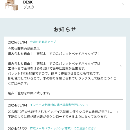
DESK
デスク
お知らせ
2026/08/04
今週の新商品アップ
今週火曜日の新商品は
組み合わせ自由！ 天然木 すのこパレットベッドハイタイプ！
組み合わせ自由！ 天然木 すのこパレットベッドハイタイプは
工具不要で金具をはめるだけで簡単に設置が出来ます。
パレット1枚も軽量ですので、簡単に移動させることも可能です。
杉を使用しているので、木の香りを感じられてリラックスして眠りにつくこ
とが出来ます。
是非ご登録をお願い致します。
2024/08/04
インボイス制度対応 適格請求書発行について
2023年10月から施行されるインボイス制度に伴うシステム改修が完了し、
下記のように適格請求書がダウンロードできるようになっております。
2024/05/22
詐欺メール（フィッシング詐欺）にご注意ください