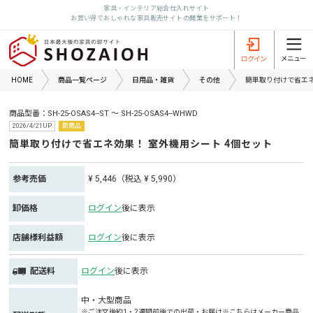
家具・インテリア総合仕入れサイト
お買い得でおしゃれな家具販売サイトの開業をサポート！
HOME
商品一覧ページ
日用品・雑貨
その他
簡単取り付けで省エネ
商品型番：SH-25-OSAS4--ST ～ SH-25-OSAS4--WHWD
2026/4/21UP
新商品
簡単取り付けで省エネ効果！ 室外機用シート 4個セット
参考売価
¥ 5,446（税込 ¥ 5,990）
卸価格
ログイン
後に表示
店舗様利益額
ログイン
後に表示
配送料
ログイン
後に表示
中・大型商品
※ご注文後約1・2週間前後での出荷・お届け※こちらはメーカー商品