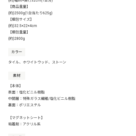
(約)幅86×奥行32cm(1台分)
【商品重量】
(約)2500g(1台当たり625g)
【梱包サイズ】
(約)32.5×22×4cm
【梱包重量】
(約)2800g
カラー
タイル、ホワイトウッド、ストーン
素材
【本体】
表面：塩化ビニル樹脂
中間層：特殊ガラス繊維/塩化ビニル樹脂
裏面：ポリエステル
【マグネットシート】
粘着剤：アクリル系