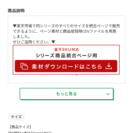
商品説明
▼楽天市場で同シリーズのすべてのサイズを統合ページで販売
できるように、ページ素材と商品登録用CSVファイルを用意
しました。
ぜひご活用ください。▼
太陽光による室外機の天板の温度上昇を抑える室外機用シー
ト 4個セット！
室外機に敷くだけで太陽光による天板の温度上昇を抑えま
す！約24度の遮熱効果！
もっと見る
防水・耐熱性に優れたおり、傷にも強いので長くご使用いた
だけます。
カッターで自在にカット可能なので室外機の天板サイズに合
わせご使用いただけます！
サイズ
シンプルなデザインで室外機に馴染みます。
マグネットでの取り付けなのでキズや後が残りにくいです。
【商品サイズ】