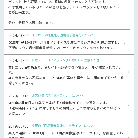
パレット1枚も軽量ですので、簡単に移動させることも可能です。
杉を使用しているので、木の香りを感じられてリラックスして眠りにつくこ
とが出来ます。
是非ご登録をお願い致します。
2024/08/04
インボイス制度対応 適格請求書発行について
2023年10月から施行されるインボイス制度に伴うシステム改修が完了し、
下記のように適格請求書がダウンロードできるようになっております。
2024/05/22
詐欺メール（フィッシング詐欺）にご注意ください
商材王.comを名乗り、偽サイトへ誘導する不審なメールが確認されていま
す。
身に覚えのない不審なメールやSMSが届いた場合には、開封せず速やかに削
除してください。
2020/03/18
楽天市場「送料無料ライン」について
2020年3月18日より楽天市場が「送料無料ライン」を導入します。
「送料無料ライン」に対しましての商材王としての対応をまとめているペー
ジはコチラ
2019/03/08
楽天の「商品画像登録ガイドライン」について
楽天市場様が2018年1月15日に「商品画像登録ガイドライン」を設置してお