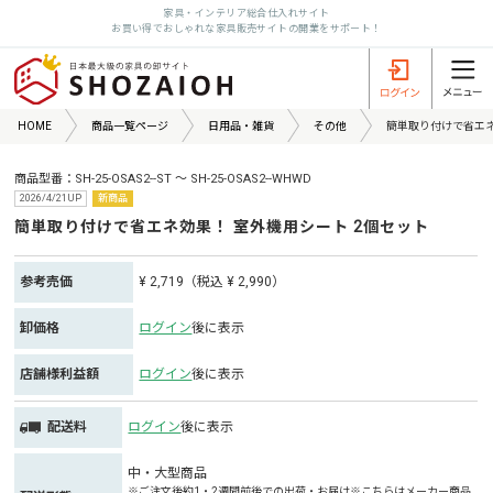
家具・インテリア総合仕入れサイト
お買い得でおしゃれな家具販売サイトの開業をサポート！
HOME
商品一覧ページ
日用品・雑貨
その他
簡単取り付けで省エネ
商品型番：SH-25-OSAS2--ST ～ SH-25-OSAS2--WHWD
2026/4/21UP
新商品
簡単取り付けで省エネ効果！ 室外機用シート 2個セット
参考売価
¥ 2,719（税込 ¥ 2,990）
卸価格
ログイン
後に表示
店舗様利益額
ログイン
後に表示
配送料
ログイン
後に表示
中・大型商品
※ご注文後約1・2週間前後での出荷・お届け※こちらはメーカー商品