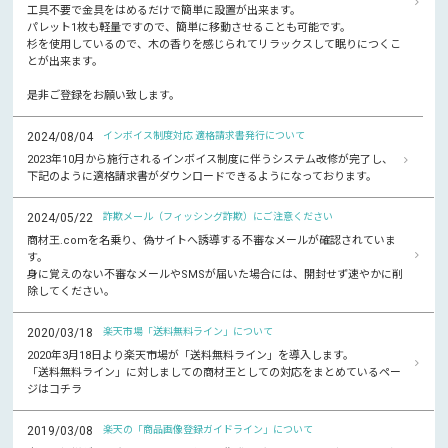
工具不要で金具をはめるだけで簡単に設置が出来ます。
パレット1枚も軽量ですので、簡単に移動させることも可能です。
杉を使用しているので、木の香りを感じられてリラックスして眠りにつくこ
とが出来ます。
是非ご登録をお願い致します。
2024/08/04
インボイス制度対応 適格請求書発行について
2023年10月から施行されるインボイス制度に伴うシステム改修が完了し、
下記のように適格請求書がダウンロードできるようになっております。
2024/05/22
詐欺メール（フィッシング詐欺）にご注意ください
商材王.comを名乗り、偽サイトへ誘導する不審なメールが確認されていま
す。
身に覚えのない不審なメールやSMSが届いた場合には、開封せず速やかに削
除してください。
2020/03/18
楽天市場「送料無料ライン」について
2020年3月18日より楽天市場が「送料無料ライン」を導入します。
「送料無料ライン」に対しましての商材王としての対応をまとめているペー
ジはコチラ
2019/03/08
楽天の「商品画像登録ガイドライン」について