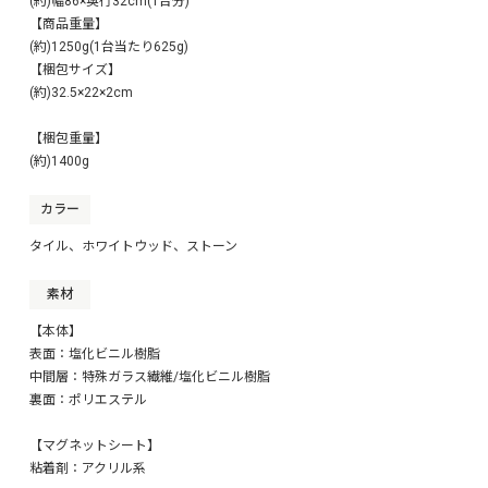
(約)幅86×奥行32cm(1台分)
【商品重量】
(約)1250g(1台当たり625g)
【梱包サイズ】
(約)32.5×22×2cm
【梱包重量】
(約)1400g
カラー
タイル、ホワイトウッド、ストーン
素材
【本体】
表面：塩化ビニル樹脂
中間層：特殊ガラス繊維/塩化ビニル樹脂
裏面：ポリエステル
【マグネットシート】
粘着剤：アクリル系