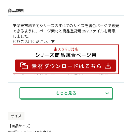
商品説明
▼楽天市場で同シリーズのすべてのサイズを統合ページで販売
できるように、ページ素材と商品登録用CSVファイルを用意
しました。
ぜひご活用ください。▼
太陽光による室外機の天板の温度上昇を抑える室外機用シー
ト 2個セット！
室外機に敷くだけで太陽光による天板の温度上昇を抑えま
す！約24度の遮熱効果！
もっと見る
防水・耐熱性に優れたおり、傷にも強いので長くご使用いた
だけます。
カッターで自在にカット可能なので室外機の天板サイズに合
わせご使用いただけます！
サイズ
シンプルなデザインで室外機に馴染みます。
マグネットでの取り付けなのでキズや後が残りにくいです。
【商品サイズ】