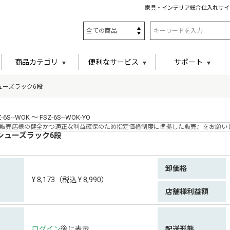
家具・インテリア総合仕入れサイ
商品カテゴリ
便利なサービス
サポート
ューズラック6段
S--WOK ～ FSZ-6S--WOK-YO
販売店様の健全かつ適正な利益確保のため指定価格制度に準拠した販売』をお願い
シューズラック6段
卸価格
¥ 8,173（税込 ¥ 8,990）
店舗様利益額
ログイン
後に表示
配送形態