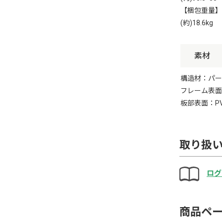
【梱包重量】
(約)18.6kg
素材
構造材：パー
フレーム表面
板部表面：P
取り扱
ログ
商品ペ