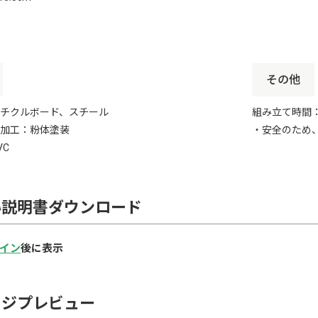
その他
チクルボード、スチール
組み立て時間：
加工：粉体塗装
・安全のため
VC
い説明書ダウンロード
イン
後に表示
ージプレビュー