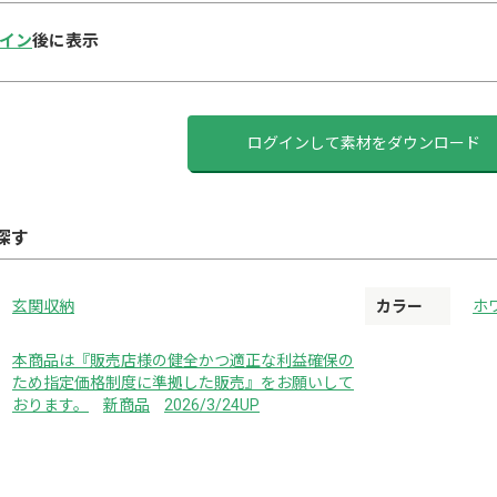
イン
後に表示
ログインして素材をダウンロード
探す
玄関収納
カラー
ホ
本商品は『販売店様の健全かつ適正な利益確保の
ため指定価格制度に準拠した販売』をお願いして
おります。
新商品
2026/3/24UP