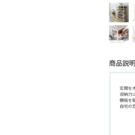
商品説
玄関を
収納力
棚板を
自宅の