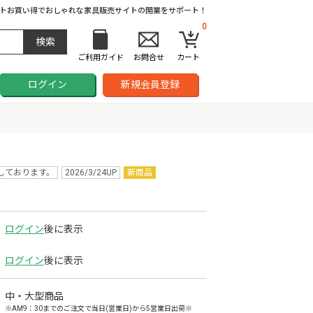
ト
お買い得でおしゃれな家具販売サイトの開業をサポート！
0
ご利用ガイド
お問合せ
カート
ログイン
新規会員登録
しております。
2026/3/24UP
新商品
ログイン
後に表示
ログイン
後に表示
中・大型商品
※AM9：30までのご注文で当日(営業日)から5営業日出荷※