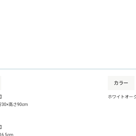
カラー
】
ホワイトオー
行30×高さ90cm
】
16.5cm