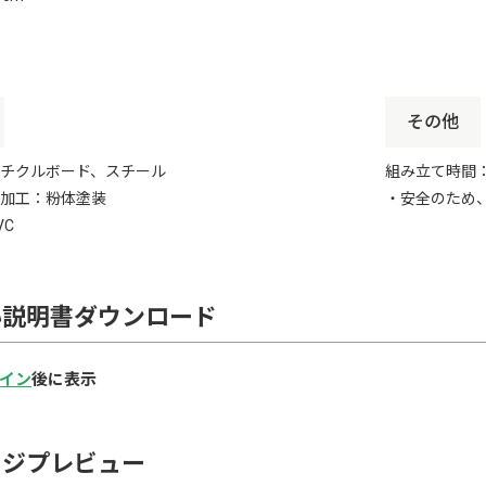
その他
チクルボード、スチール
組み立て時間：
加工：粉体塗装
・安全のため
VC
い説明書ダウンロード
イン
後に表示
ージプレビュー