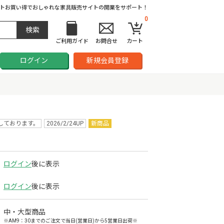
ト
お買い得でおしゃれな家具販売サイトの開業をサポート！
0
ご利用ガイド
お問合せ
カート
ログイン
新規会員登録
しております。
2026/2/24UP
新商品
ログイン
後に表示
ログイン
後に表示
中・大型商品
※AM9：30までのご注文で当日(営業日)から5営業日出荷※