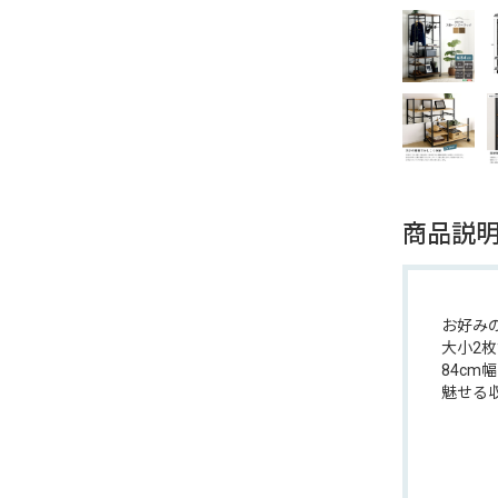
商品説
お好み
大小2
84c
魅せる