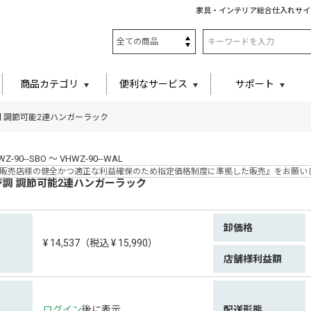
家具・インテリア総合仕入れサイ
商品カテゴリ
便利なサービス
サポート
 調節可能2連ハンガーラック
90--SBO ～ VHWZ-90--WAL
販売店様の健全かつ適正な利益確保のため指定価格制度に準拠した販売』をお願い
調 調節可能2連ハンガーラック
卸価格
¥ 14,537（税込 ¥ 15,990）
店舗様利益額
ログイン
後に表示
配送形態