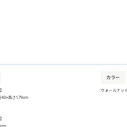
カラー
】
ウォールナッ
行40×高さ179cm
】
0cm