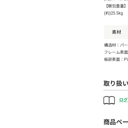
【梱包重量】
(約)25.5kg
素材
構造材：パー
フレーム表面
板部表面：P
取り扱
ログ
商品ペ