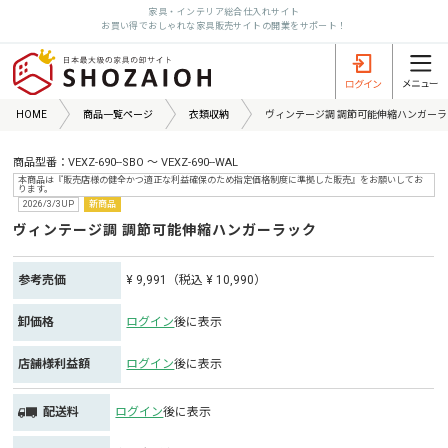
家具・インテリア総合仕入れサイト
お買い得でおしゃれな家具販売サイトの開業をサポート！
HOME
商品一覧ページ
衣類収納
ヴィンテージ調 調節可能伸縮ハンガーラ
商品型番：VEXZ-690--SBO ～ VEXZ-690--WAL
本商品は『販売店様の健全かつ適正な利益確保のため指定価格制度に準拠した販売』をお願いしてお
ります。
2026/3/3UP
新商品
ヴィンテージ調 調節可能伸縮ハンガーラック
参考売価
¥ 9,991（税込 ¥ 10,990）
卸価格
ログイン
後に表示
店舗様利益額
ログイン
後に表示
配送料
ログイン
後に表示