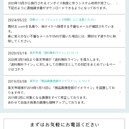
2023年10月から施行されるインボイス制度に伴うシステム改修が完了し、
下記のように適格請求書がダウンロードできるようになっております。
2024/05/22
詐欺メール（フィッシング詐欺）にご注意ください
商材王.comを名乗り、偽サイトへ誘導する不審なメールが確認されていま
す。
身に覚えのない不審なメールやSMSが届いた場合には、開封せず速やかに削
除してください。
2020/03/18
楽天市場「送料無料ライン」について
2020年3月18日より楽天市場が「送料無料ライン」を導入します。
「送料無料ライン」に対しましての商材王としての対応をまとめているペー
ジはコチラ
2019/03/08
楽天の「商品画像登録ガイドライン」について
楽天市場様が2018年1月15日に「商品画像登録ガイドライン」を設置してお
ります件で、
2019年2月に対象となる画像をすべて修正しております。
あわせて白抜き背景の画像も随時アップしております。