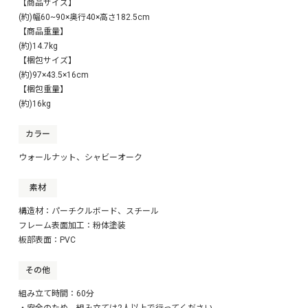
【商品サイズ】
(約)幅60~90×奥行40×高さ182.5cm
【商品重量】
(約)14.7kg
【梱包サイズ】
(約)97×43.5×16cm
【梱包重量】
(約)16kg
カラー
ウォールナット、シャビーオーク
素材
構造材：パーチクルボード、スチール
フレーム表面加工：粉体塗装
板部表面：PVC
その他
組み立て時間：60分
・安全のため、組み立ては2人以上で行ってください。