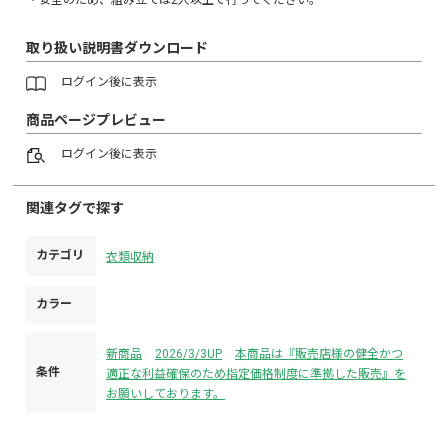
取り扱い説明書ダウンロード
ログイン
後に表示
商品ページプレビュー
ログイン
後に表示
関連タグで探す
カテゴリ
衣類収納
カラー
新商品
2026/3/3UP
本商品は『販売店様の健全かつ
条件
適正な利益確保のため指定価格制度に準拠した販売』を
お願いしております。