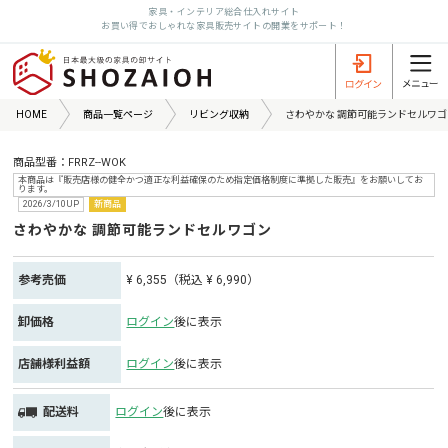
家具・インテリア総合仕入れサイト
お買い得でおしゃれな家具販売サイトの開業をサポート！
HOME
商品一覧ページ
リビング収納
さわやかな 調節可能ランドセルワゴ
商品型番：FRRZ--WOK
本商品は『販売店様の健全かつ適正な利益確保のため指定価格制度に準拠した販売』をお願いしてお
ります。
2026/3/10UP
新商品
さわやかな 調節可能ランドセルワゴン
参考売価
¥ 6,355（税込 ¥ 6,990）
卸価格
ログイン
後に表示
店舗様利益額
ログイン
後に表示
配送料
ログイン
後に表示