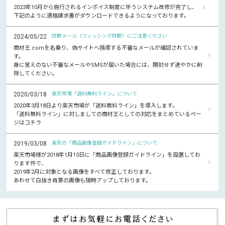
2023年10月から施行されるインボイス制度に伴うシステム改修が完了し、
下記のように適格請求書がダウンロードできるようになっております。
2024/05/22
詐欺メール（フィッシング詐欺）にご注意ください
商材王.comを名乗り、偽サイトへ誘導する不審なメールが確認されていま
す。
身に覚えのない不審なメールやSMSが届いた場合には、開封せず速やかに削
除してください。
2020/03/18
楽天市場「送料無料ライン」について
2020年3月18日より楽天市場が「送料無料ライン」を導入します。
「送料無料ライン」に対しましての商材王としての対応をまとめているペー
ジはコチラ
2019/03/08
楽天の「商品画像登録ガイドライン」について
楽天市場様が2018年1月15日に「商品画像登録ガイドライン」を設置してお
ります件で、
2019年2月に対象となる画像をすべて修正しております。
あわせて白抜き背景の画像も随時アップしております。