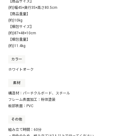
【商品サイズ】
(約)幅45×奥行35×高さ80.5cm
【商品重量】
(約)10kg
【梱包サイズ】
(約)87×48×10cm
【梱包重量】
(約)11.4kg
カラー
ホワイトオーク
素材
構造材：パーチクルボード、スチール
フレーム表面加工：粉体塗装
板部表面：PVC
その他
組み立て時間：60分
・安全のため、組み立ては2人以上で行ってください。