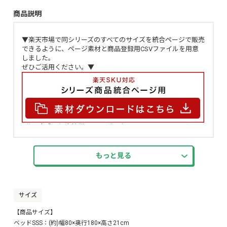
商品説明
▼楽天市場で同シリーズのすべてのサイズを統合ページで販売
できるように、ページ素材と商品登録用CSVファイルを用意
しました。
ぜひご活用ください。▼
2分で完成！組立簡単ベッド ボンネルコイルマットレスセッ
ト！
ベッドはネジや工具を必要しないため、組立が苦手な方でも
簡単にご使用いただけます。
もっと見る
ベッド下が11.5cmと、一般的なお掃除ロボットが通れる高さ
になっております。
小さい小物も収納可能です！
マットレスはコイル同士が連結した構造のボンネルコイルに
サイズ
より、身体を面で支え、沈み込みすぎず安心した寝心地を実
現します。
【商品サイズ】
マットレスはBOKENの過酷な強度耐久テストをクリア！
ベッドSSS：(約)幅80×奥行180×高さ21cm