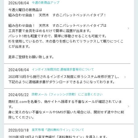
2026/08/04
今週の新商品アップ
今週火曜日の新商品は
組み合わせ自由！ 天然木 すのこパレットベッドハイタイプ！
組み合わせ自由！ 天然木 すのこパレットベッドハイタイプは
工具不要で金具をはめるだけで簡単に設置が出来ます。
パレット1枚も軽量ですので、簡単に移動させることも可能です。
杉を使用しているので、木の香りを感じられてリラックスして眠りにつくこ
とが出来ます。
是非ご登録をお願い致します。
2024/08/04
インボイス制度対応 適格請求書発行について
2023年10月から施行されるインボイス制度に伴うシステム改修が完了し、
下記のように適格請求書がダウンロードできるようになっております。
2024/05/22
詐欺メール（フィッシング詐欺）にご注意ください
商材王.comを名乗り、偽サイトへ誘導する不審なメールが確認されていま
す。
身に覚えのない不審なメールやSMSが届いた場合には、開封せず速やかに削
除してください。
2020/03/18
楽天市場「送料無料ライン」について
2020年3月18日より楽天市場が「送料無料ライン」を導入します。