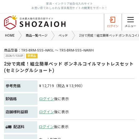
家具・インテリア総合仕入れサイト
お買い得でおしゃれな家具販売サイトの開業をサポート！
HOME
商品一覧ページ
ベッド
2分で完成！組立簡単ベッド ボンネルコイ
商品型番：TRS-BRM-SSS--NASL ～ TRS-BRM-SSS--NAWH
2026/1/13UP
新商品
2分で完成！組立簡単ベッド ボンネルコイルマットレスセット
(セミシングルショート)
参考売価
¥ 12,719（税込 ¥ 13,990）
卸価格
ログイン
後に表示
店舗様利益額
ログイン
後に表示
配送料
ログイン
後に表示