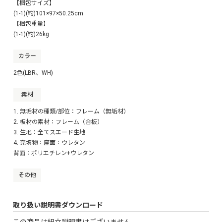
【梱包サイズ】
(1-1)(約)101×97×50.25cm
【梱包重量】
(1-1)(約)26kg
カラー
2色(LBR、WH)
素材
1. 無垢材の種類/部位：フレーム（無垢材）
2. 板材の素材：フレーム（合板）
3. 生地：全てスエード生地
4. 充填物：座面：ウレタン
背面：ポリエチレン+ウレタン
その他
取り扱い説明書ダウンロード
この商品は組立説明書はございません。