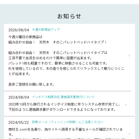
お知らせ
2026/08/04
今週の新商品アップ
今週火曜日の新商品は
組み合わせ自由！ 天然木 すのこパレットベッドハイタイプ！
組み合わせ自由！ 天然木 すのこパレットベッドハイタイプは
工具不要で金具をはめるだけで簡単に設置が出来ます。
パレット1枚も軽量ですので、簡単に移動させることも可能です。
杉を使用しているので、木の香りを感じられてリラックスして眠りにつくこ
とが出来ます。
是非ご登録をお願い致します。
2024/08/04
インボイス制度対応 適格請求書発行について
2023年10月から施行されるインボイス制度に伴うシステム改修が完了し、
下記のように適格請求書がダウンロードできるようになっております。
2024/05/22
詐欺メール（フィッシング詐欺）にご注意ください
商材王.comを名乗り、偽サイトへ誘導する不審なメールが確認されていま
す。