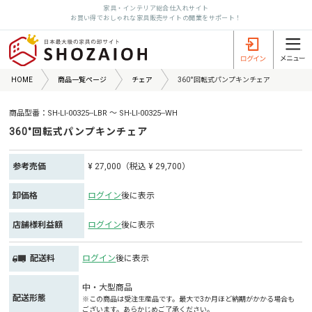
家具・インテリア総合仕入れサイト
お買い得でおしゃれな家具販売サイトの開業をサポート！
HOME
商品一覧ページ
チェア
360°回転式パンプキンチェア
商品型番：SH-LI-00325--LBR ～ SH-LI-00325--WH
360°回転式パンプキンチェア
参考売価
¥ 27,000（税込 ¥ 29,700）
卸価格
ログイン
後に表示
店舗様利益額
ログイン
後に表示
配送料
ログイン
後に表示
中・大型商品
配送形態
※この商品は受注生産品です。最大で3か月ほど納期がかかる場合も
ございます。あらかじめご了承ください。