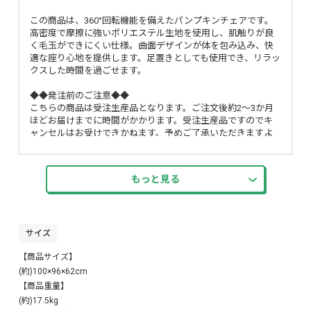
この商品は、360°回転機能を備えたパンプキンチェアです。
高密度で摩擦に強いポリエステル生地を使用し、肌触りが良
く毛玉ができにくい仕様。曲面デザインが体を包み込み、快
適な座り心地を提供します。足置きとしても使用でき、リラッ
クスした時間を過ごせます。
◆◆発注前のご注意◆◆
こちらの商品は受注生産品となります。ご注文後約2〜3か月
ほどお届けまでに時間がかかります。受注生産品ですのでキ
ャンセルはお受けできかねます。予めご了承いただきますよ
う宜しくお願い致します。
もっと見る
サイズ
【商品サイズ】
(約)100×96×62cm
【商品重量】
(約)17.5kg