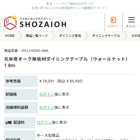
家具・インテリア総合仕入れサイト
お買い得でおしゃれな家具販売サイトの開業をサポート！
HOME
商品一覧ページ
ダイニング家具
ダイニングテーブル
北米産
商品型番：SH-LI-00242--WAL
北米産オーク無垢材ダイニングテーブル（ウォールナット）
1.8m
参考売価
¥ 78,091（税込 ¥ 85,900）
卸価格
ログイン
後に表示
店舗様利益額
ログイン
後に表示
配送料
ログイン
後に表示
中・大型商品