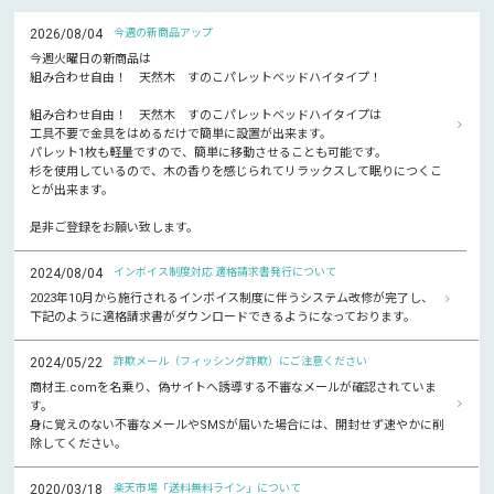
2026/08/04
今週の新商品アップ
今週火曜日の新商品は
組み合わせ自由！ 天然木 すのこパレットベッドハイタイプ！
組み合わせ自由！ 天然木 すのこパレットベッドハイタイプは
工具不要で金具をはめるだけで簡単に設置が出来ます。
パレット1枚も軽量ですので、簡単に移動させることも可能です。
杉を使用しているので、木の香りを感じられてリラックスして眠りにつくこ
とが出来ます。
是非ご登録をお願い致します。
2024/08/04
インボイス制度対応 適格請求書発行について
2023年10月から施行されるインボイス制度に伴うシステム改修が完了し、
下記のように適格請求書がダウンロードできるようになっております。
2024/05/22
詐欺メール（フィッシング詐欺）にご注意ください
商材王.comを名乗り、偽サイトへ誘導する不審なメールが確認されていま
す。
身に覚えのない不審なメールやSMSが届いた場合には、開封せず速やかに削
除してください。
2020/03/18
楽天市場「送料無料ライン」について