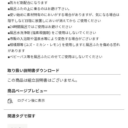
■防カビ剤配合になります
■風呂ふたの上に乗るのはお避け下さい。
■使い始めに素材特有のにおいがする場合がありますが、気になる場合は
陰干しなど日陰に放置しにおいが消えてから ご使用ください
■24時間風呂ではご使用はお避けください
■風呂水洗浄剤 (塩素殺菌剤) をご使用はしないでください
■市販の入浴剤や温泉水等により変色する場合がございます
■柑橘類等 (ユズ・ミカン・レモン) を使用しますと風呂ふたを傷める恐れ
があります
■ベビーバス等を風呂ふたにのせてご使用はしないでください
取り扱い説明書ダウンロード
この商品は組立説明書はございません。
商品ページプレビュー
ログイン
後に表示
関連タグで探す