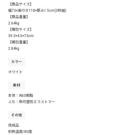
【商品サイズ】
しました。
ぜひご活用ください。▼
幅73×奥行き118×厚み1.5cm(3枚組)
【商品重量】
2.64kg
【梱包サイズ】
39.3×4.5×73cm
【梱包重量】
2.84kg
カラー
ホワイト
素材
本体：ABS樹脂
ふち：熱可塑性エラストマー
その他
完成品
耐熱温度/80度