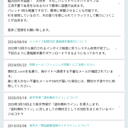
組み合わせ自由！ 天然木 すのこパレットベッドハイタイプは
工具不要で金具をはめるだけで簡単に設置が出来ます。
パレット1枚も軽量ですので、簡単に移動させることも可能です。
杉を使用しているので、木の香りを感じられてリラックスして眠りにつくこ
とが出来ます。
是非ご登録をお願い致します。
2024/08/04
インボイス制度対応 適格請求書発行について
2023年10月から施行されるインボイス制度に伴うシステム改修が完了し、
下記のように適格請求書がダウンロードできるようになっております。
2024/05/22
詐欺メール（フィッシング詐欺）にご注意ください
商材王.comを名乗り、偽サイトへ誘導する不審なメールが確認されていま
す。
身に覚えのない不審なメールやSMSが届いた場合には、開封せず速やかに削
除してください。
2020/03/18
楽天市場「送料無料ライン」について
2020年3月18日より楽天市場が「送料無料ライン」を導入します。
「送料無料ライン」に対しましての商材王としての対応をまとめているペー
ジはコチラ
2019/03/08
楽天の「商品画像登録ガイドライン」について