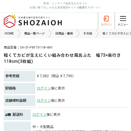
家具・インテリア総合仕入れサイト
お買い得でおしゃれな家具販売サイトの開業をサポート！
HOME
商品一覧ページ
日用品・雑貨
その他
軽くてカビが生えにくい
商品型番：SH-31-PBF73-118--WH
軽くてカビが生えにくい組み合わせ風呂ふた 幅73×奥行き
118cm(3枚組)
参考売価
¥ 7,082（税込 ¥ 7,790）
卸価格
ログイン
後に表示
店舗様利益額
ログイン
後に表示
配送料
ログイン
後に表示
中・大型商品