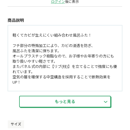
ログイン
後に表示
商品説明
軽くてカビが生えにくい組み合わせ風呂ふた！
フチ部分の特殊加工により、カビの浸透を防ぎ、
風呂ふたを清潔に保ちます。
オールプラスチック樹脂なので、お子様やお年寄りの方にも
取り扱いやすい軽さです。
またパネル式の内部に【リブ(柱)】を立てることで強度にも優
れています。
空気の層を確保する中空構造を採用することで断熱効果を
UP！
表面にUV処理加工を施しており汚れに強く、傷がつきにくい
表面を実現しています！
もっと見る
全14サイズでご家庭にあったサイズを選んでいただけます！
-----------------------------------------------------------
-----------------------------------------------------------
▼楽天市場で同シリーズのすべてのサイズを統合ページで販売
サイズ
できるように、ページ素材と商品登録用CSVファイルを用意