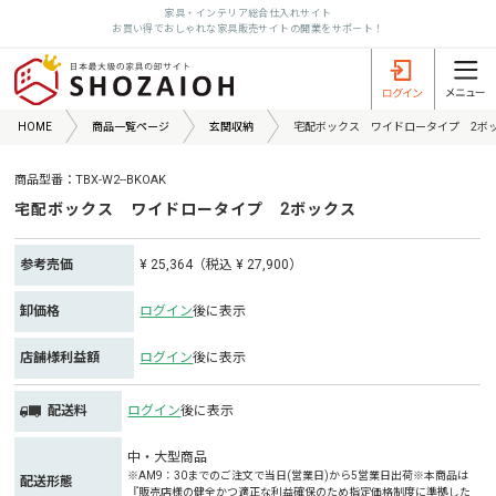
家具・インテリア総合仕入れサイト
お買い得でおしゃれな家具販売サイトの開業をサポート！
HOME
商品一覧ページ
玄関収納
宅配ボックス ワイドロータイプ 2ボ
商品型番：TBX-W2--BKOAK
宅配ボックス ワイドロータイプ 2ボックス
参考売価
¥ 25,364（税込 ¥ 27,900）
卸価格
ログイン
後に表示
店舗様利益額
ログイン
後に表示
配送料
ログイン
後に表示
中・大型商品
※AM9：30までのご注文で当日(営業日)から5営業日出荷※本商品は
配送形態
『販売店様の健全かつ適正な利益確保のため指定価格制度に準拠した