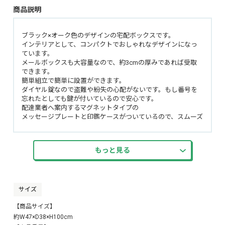
商品説明
ブラック×オーク色のデザインの宅配ボックスです。
インテリアとして、コンパクトでおしゃれなデザインになっ
ています。
メールボックスも大容量なので、約3cmの厚みであれば受取
できます。
簡単組立で簡単に設置ができます。
ダイヤル錠なので盗難や紛失の心配がないです。もし番号を
忘れたとしても鍵が付いているので安心です。
配達業者へ案内するマグネットタイプの
メッセージプレートと印鑑ケースがついているので、スムーズ
に対応ができます。
傷やサビに強いガルバナイズド処理をしております。
ボックスには湿気防止の通気口やアジャスター調整でガタツ
もっと見る
キを抑える細かな仕様を施しております。
サイズ
【商品サイズ】
約W47×D38×H100cm