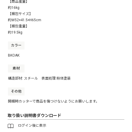
【商品重量】
約16kg
【梱包サイズ】
約W52×41.5×H65cm
【梱包重量】
約19.5kg
カラー
BKOAK
素材
構造部材: スチール 表面処理:粉体塗装
その他
開梱時カッターで商品を傷つけないようにお願いします。
取り扱い説明書ダウンロード
ログイン
後に表示