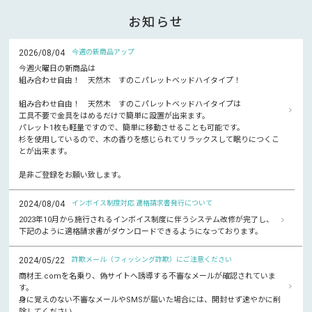
お知らせ
2026/08/04
今週の新商品アップ
今週火曜日の新商品は
組み合わせ自由！ 天然木 すのこパレットベッドハイタイプ！
組み合わせ自由！ 天然木 すのこパレットベッドハイタイプは
工具不要で金具をはめるだけで簡単に設置が出来ます。
パレット1枚も軽量ですので、簡単に移動させることも可能です。
杉を使用しているので、木の香りを感じられてリラックスして眠りにつくこ
とが出来ます。
是非ご登録をお願い致します。
2024/08/04
インボイス制度対応 適格請求書発行について
2023年10月から施行されるインボイス制度に伴うシステム改修が完了し、
下記のように適格請求書がダウンロードできるようになっております。
2024/05/22
詐欺メール（フィッシング詐欺）にご注意ください
商材王.comを名乗り、偽サイトへ誘導する不審なメールが確認されていま
す。
身に覚えのない不審なメールやSMSが届いた場合には、開封せず速やかに削
除してください。