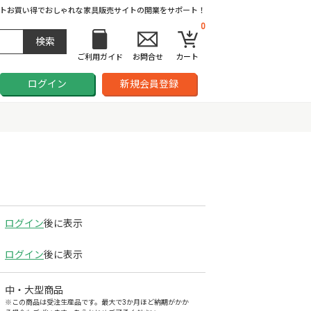
ト
お買い得でおしゃれな家具販売サイトの開業をサポート！
0
ご利用ガイド
お問合せ
カート
ログイン
新規会員登録
ログイン
後に表示
ログイン
後に表示
中・大型商品
※この商品は受注生産品です。最大で3か月ほど納期がかか