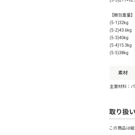
【梱包重量】
(5-1)32kg
(5-2)43.6kg
(5-3)40kg
(5-4)15.3kg
(5-5)38kg
素材
主要材料：パ
取り扱
この商品は組