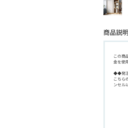
商品説
この商
金を使
◆◆発
こちら
ンセル