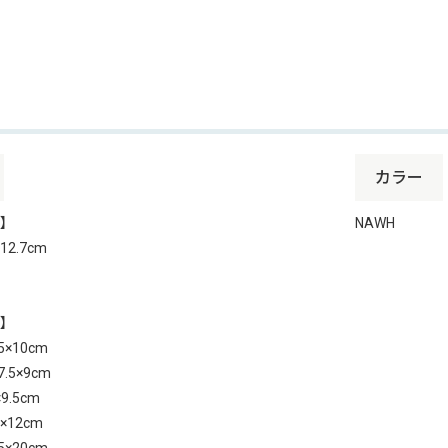
カラー
】
NAWH
212.7cm
】
.5×10cm
67.5×9cm
×9.5cm
.6×12cm
.5×20cm