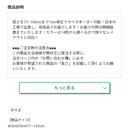
商品説明
高さを77~103cmまで1cm単位でサイズオーダー可能！日本の
工場で生産し、完成品でお届けします！お届けの際は開梱設
置までいたします！カラーは14色から選べるので様々なレイ
アウトに対応！
■■■ご注文時の注意点■■■
この商品を会員様が商材王に発注する際に、
注文ページ内の『お問い合わせ欄』に必ず、
お客様が希望された商品の『高さ』を記載して頂くようお願
いいたします。
楽天のRMS、Yahoo!のStoreCreatorからの注文内に下記の記載
があります。
もっと見る
例01）商品の高さ(77cm〜103cm):91cm →→ この場合は
「高さ：91cm」
例02）商品の高さ(77cm〜103cm):102cm →→ この場合は
「高さ：102cm」
サイズ
【商品サイズ】
※弊社が用意しております商品登録用のCSVデータで登録し
た場合、上記のようになります。
W35×D35×H77~103cm