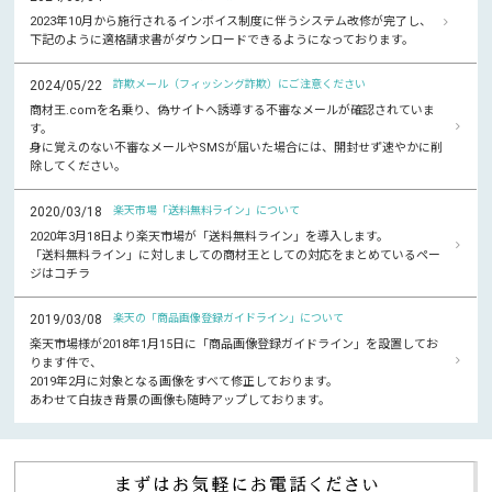
2023年10月から施行されるインボイス制度に伴うシステム改修が完了し、
下記のように適格請求書がダウンロードできるようになっております。
2024/05/22
詐欺メール（フィッシング詐欺）にご注意ください
商材王.comを名乗り、偽サイトへ誘導する不審なメールが確認されていま
す。
身に覚えのない不審なメールやSMSが届いた場合には、開封せず速やかに削
除してください。
2020/03/18
楽天市場「送料無料ライン」について
2020年3月18日より楽天市場が「送料無料ライン」を導入します。
「送料無料ライン」に対しましての商材王としての対応をまとめているペー
ジはコチラ
2019/03/08
楽天の「商品画像登録ガイドライン」について
楽天市場様が2018年1月15日に「商品画像登録ガイドライン」を設置してお
ります件で、
2019年2月に対象となる画像をすべて修正しております。
あわせて白抜き背景の画像も随時アップしております。