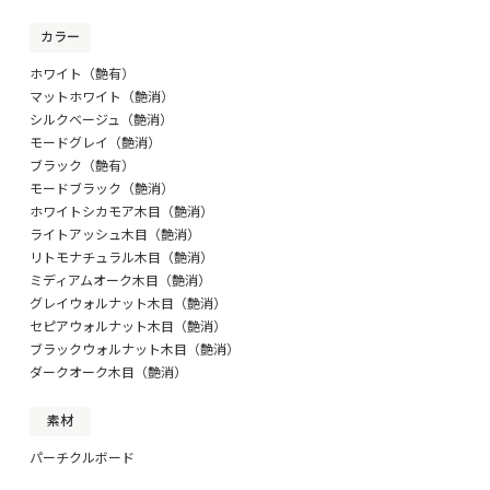
※この高さの表記がない場合は注文を一旦保留としご確認頂
く事となります。
カラー
ホワイト（艶有）
■■■商品登録・在庫設定について■■■
マットホワイト（艶消）
この商品を楽天・Yahoo!に商品登録する際、在庫登録をする
シルクベージュ（艶消）
際は、
モードグレイ（艶消）
お手数ですが必ず下記のデータをご使用ください。
ダウンロードしていただいたファイルは、販売価格が空欄と
ブラック（艶有）
なっております。
モードブラック（艶消）
価格表をダウンロードの上、販売価格を設定してください。
ホワイトシカモア木目（艶消）
ライトアッシュ木目（艶消）
楽天・Yahoo!用の『商品登録用CSV』『在庫設定用CSV』
リトモナチュラル木目（艶消）
データはコチラ
ミディアムオーク木目（艶消）
※商品・在庫登録は必ずこのデータを使用して下さい。
グレイウォルナット木目（艶消）
セピアウォルナット木目（艶消）
ブラックウォルナット木目（艶消）
ダークオーク木目（艶消）
※上記の中に、この商品専用の、楽天 在庫更新用ファイル
(normal-item-rakuten.csv)と、
Yahoo 在庫更新用ファイル(quantity.csv)が入っています。
素材
※自動で生成される楽天・Yahoo!用CSVダウンロードのデー
パーチクルボード
タを登録されると、
エラーとなる場合がございますので(「カラーコードあり」