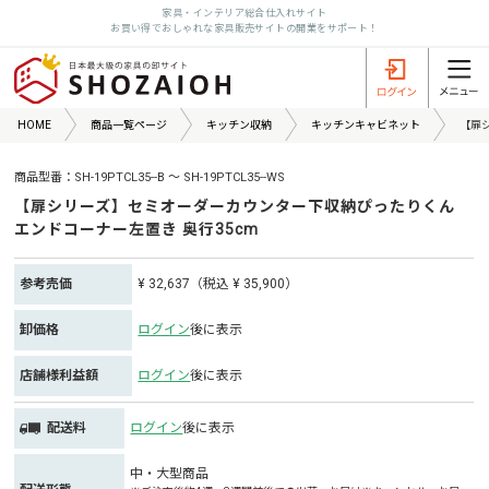
家具・インテリア総合仕入れサイト
お買い得でおしゃれな家具販売サイトの開業をサポート！
HOME
商品一覧ページ
キッチン収納
キッチンキャビネット
【扉
商品型番：SH-19PTCL35--B ～ SH-19PTCL35--WS
【扉シリーズ】セミオーダーカウンター下収納ぴったりくん
エンドコーナー左置き 奥行35cm
参考売価
¥ 32,637（税込 ¥ 35,900）
卸価格
ログイン
後に表示
店舗様利益額
ログイン
後に表示
配送料
ログイン
後に表示
中・大型商品