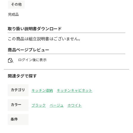
前提で生成されるため)、
その他
お手数ですが必ず上記のデータをご使用ください。
※この商品の在庫は全て「100」で設定されております。オー
完成品
ダーメイド者応品となる為、
随時の在庫更新は必要ございません。最初の「100」の設定
取り扱い説明書ダウンロード
が「0」になった場合、
在庫を「100」と設定し直していただくようお願いいたしま
この商品は組立説明書はございません。
す。
※「タブ」で、『カラー』、『高さ』をお客様が選択できる
商品ページプレビュー
ように作成しております。
※オーダーメイド商品となり納期が読めない為、Amazon商品
ログイン
後に表示
登録はございません。
関連タグで探す
■■■オーダーメイド家具■■■
この商品は「オーダーメイド」となります。
カテゴリ
キッチン収納
キッチンキャビネット
※発注後のキャンセル受け付けられません。
※注文間違いも無いようにお願いいたします。
カラー
ブラック
ベージュ
ホワイト
※発注後納品までに4週間以上かかる場合がございます。
※必ずお客様に商品ページ内の内容をご確認の上ご注文いた
条件
だくようお願いいたします。