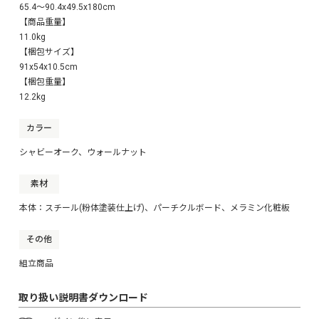
65.4～90.4x49.5x180cm
【商品重量】
11.0kg
【梱包サイズ】
91x54x10.5cm
【梱包重量】
12.2kg
カラー
シャビーオーク、ウォールナット
素材
本体：スチール(粉体塗装仕上げ)、パーチクルボード、メラミン化粧板
その他
組立商品
取り扱い説明書ダウンロード