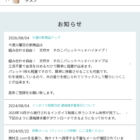
デスク
お知らせ
2026/08/04
今週の新商品アップ
今週火曜日の新商品は
組み合わせ自由！ 天然木 すのこパレットベッドハイタイプ！
組み合わせ自由！ 天然木 すのこパレットベッドハイタイプは
工具不要で金具をはめるだけで簡単に設置が出来ます。
パレット1枚も軽量ですので、簡単に移動させることも可能です。
杉を使用しているので、木の香りを感じられてリラックスして眠りにつくこ
とが出来ます。
是非ご登録をお願い致します。
2024/08/04
インボイス制度対応 適格請求書発行について
2023年10月から施行されるインボイス制度に伴うシステム改修が完了し、
下記のように適格請求書がダウンロードできるようになっております。
2024/05/22
詐欺メール（フィッシング詐欺）にご注意ください
商材王.comを名乗り、偽サイトへ誘導する不審なメールが確認されていま