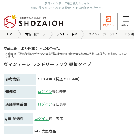
家具・インテリア総合仕入れサイト
お買い得でおしゃれな家具販売サイトの開業をサポート！
HOME
商品一覧ページ
ランドリー収納
ヴィンテージ ランドリーラック 
商品型番：LDR-T--SBO ～ LDR-T--WAL
本商品は『販売店様の健全かつ適正な利益確保のため指定価格制度に準拠した販売』をお願いしてお
ります。
ヴィンテージ ランドリーラック 棚板タイプ
参考売価
¥ 10,900（税込 ¥ 11,990）
卸価格
ログイン
後に表示
店舗様利益額
ログイン
後に表示
配送料
ログイン
後に表示
中・大型商品