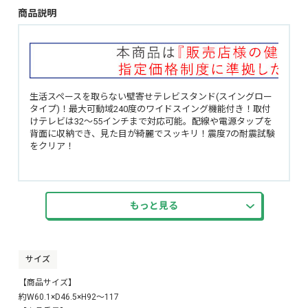
商品説明
生活スペースを取らない壁寄せテレビスタンド(スイングロー
タイプ)！最大可動域240度のワイドスイング機能付き！取付
けテレビは32～55インチまで対応可能。配線や電源タップを
背面に収納でき、見た目が綺麗でスッキリ！震度7の耐震試験
をクリア！
【テレビ適応表】
https://www.hometaste.co.jp/tv-compatibility-2/
もっと見る
ご注文前に必ずテレビ適合表をご確認いただいた上で
注文をしていただきますよう、よろしくお願いいたします。
※購入後にテレビが対応してなかったなどの理由で返品対応
は出来かねます。
サイズ
【商品サイズ】
約W60.1×D46.5×H92～117