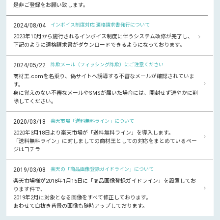
是非ご登録をお願い致します。
2024/08/04
インボイス制度対応 適格請求書発行について
2023年10月から施行されるインボイス制度に伴うシステム改修が完了し、
下記のように適格請求書がダウンロードできるようになっております。
2024/05/22
詐欺メール（フィッシング詐欺）にご注意ください
商材王.comを名乗り、偽サイトへ誘導する不審なメールが確認されていま
す。
身に覚えのない不審なメールやSMSが届いた場合には、開封せず速やかに削
除してください。
2020/03/18
楽天市場「送料無料ライン」について
2020年3月18日より楽天市場が「送料無料ライン」を導入します。
「送料無料ライン」に対しましての商材王としての対応をまとめているペー
ジはコチラ
2019/03/08
楽天の「商品画像登録ガイドライン」について
楽天市場様が2018年1月15日に「商品画像登録ガイドライン」を設置してお
ります件で、
2019年2月に対象となる画像をすべて修正しております。
あわせて白抜き背景の画像も随時アップしております。