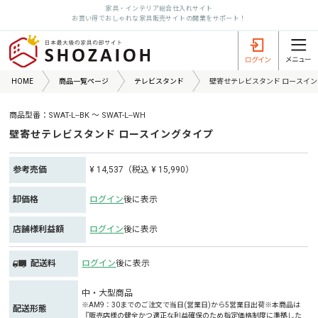
家具・インテリア総合仕入れサイト
お買い得でおしゃれな家具販売サイトの開業をサポート！
HOME
商品一覧ページ
テレビスタンド
壁寄せテレビスタンド ロースイ
商品型番：SWAT-L--BK ～ SWAT-L--WH
壁寄せテレビスタンド ロースイングタイプ
参考売価
¥ 14,537（税込 ¥ 15,990）
卸価格
ログイン
後に表示
店舗様利益額
ログイン
後に表示
配送料
ログイン
後に表示
中・大型商品
※AM9：30までのご注文で当日(営業日)から5営業日出荷※本商品は
配送形態
『販売店様の健全かつ適正な利益確保のため指定価格制度に準拠した