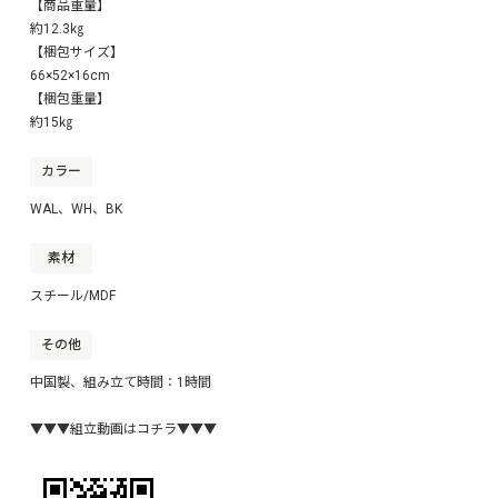
【商品重量】
約12.3㎏
【梱包サイズ】
66×52×16cm
【梱包重量】
約15㎏
カラー
WAL、WH、BK
素材
スチール/MDF
その他
中国製、組み立て時間：1時間
▼▼▼組立動画はコチラ▼▼▼