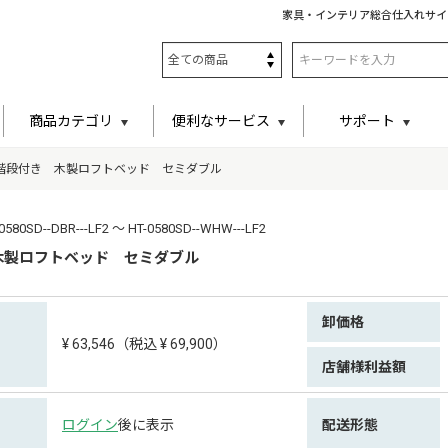
家具・インテリア総合仕入れサイ
商品カテゴリ
便利なサービス
サポート
階段付き 木製ロフトベッド セミダブル
0SD--DBR---LF2 ～ HT-0580SD--WHW---LF2
木製ロフトベッド セミダブル
卸価格
¥ 63,546（税込 ¥ 69,900）
店舗様利益額
ログイン
後に表示
配送形態