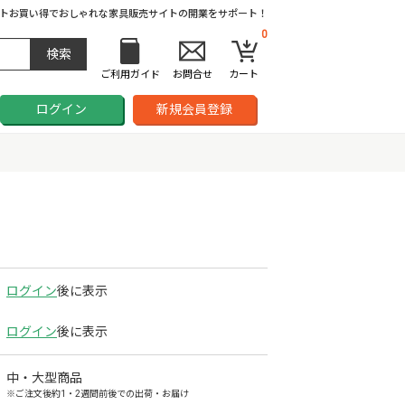
ト
お買い得でおしゃれな家具販売サイトの開業をサポート！
0
ご利用ガイド
お問合せ
カート
ログイン
新規会員登録
ログイン
後に表示
ログイン
後に表示
中・大型商品
※ご注文後約1・2週間前後での出荷・お届け