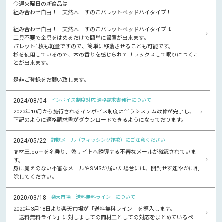
今週火曜日の新商品は
組み合わせ自由！ 天然木 すのこパレットベッドハイタイプ！
組み合わせ自由！ 天然木 すのこパレットベッドハイタイプは
工具不要で金具をはめるだけで簡単に設置が出来ます。
パレット1枚も軽量ですので、簡単に移動させることも可能です。
杉を使用しているので、木の香りを感じられてリラックスして眠りにつくこ
とが出来ます。
是非ご登録をお願い致します。
2024/08/04
インボイス制度対応 適格請求書発行について
2023年10月から施行されるインボイス制度に伴うシステム改修が完了し、
下記のように適格請求書がダウンロードできるようになっております。
2024/05/22
詐欺メール（フィッシング詐欺）にご注意ください
商材王.comを名乗り、偽サイトへ誘導する不審なメールが確認されていま
す。
身に覚えのない不審なメールやSMSが届いた場合には、開封せず速やかに削
除してください。
2020/03/18
楽天市場「送料無料ライン」について
2020年3月18日より楽天市場が「送料無料ライン」を導入します。
「送料無料ライン」に対しましての商材王としての対応をまとめているペー