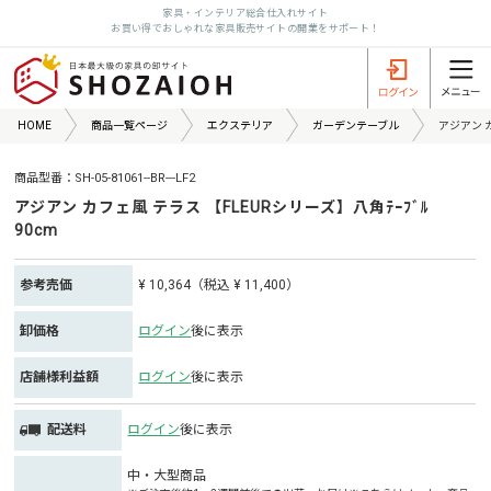
家具・インテリア総合仕入れサイト
お買い得でおしゃれな家具販売サイトの開業をサポート！
HOME
商品一覧ページ
エクステリア
ガーデンテーブル
アジアン カ
商品型番：SH-05-81061--BR---LF2
アジアン カフェ風 テラス 【FLEURシリーズ】八角ﾃｰﾌﾞﾙ
90cm
参考売価
¥ 10,364（税込 ¥ 11,400）
卸価格
ログイン
後に表示
店舗様利益額
ログイン
後に表示
配送料
ログイン
後に表示
中・大型商品