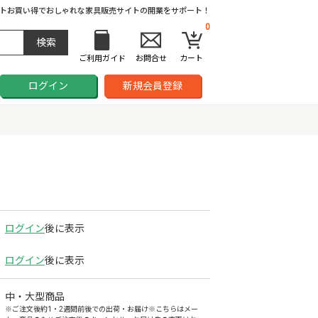
ト
お買い得でおしゃれな家具販売サイトの開業をサポート！
0
ご利用ガイド
お問合せ
カート
ログイン
新規会員登録
ログイン
後に表示
ログイン
後に表示
中・大型商品
※ご注文後約1・2週間前後での出荷・お届け※こちらはメー