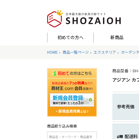
初めての方へ
新商品
HOME
商品一覧ページ
エクステリア
ガーデン
商品型番：SH-05-
アジアン カ
参考売価
商品絞り込み検索
配送料