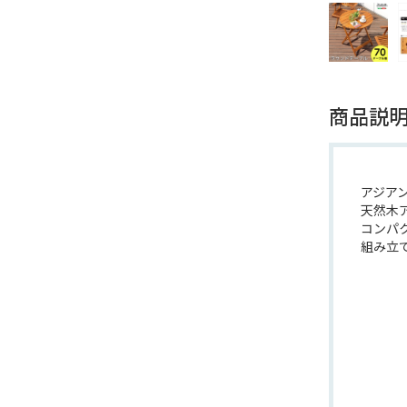
商品説
アジアン
天然木
コンパ
組み立