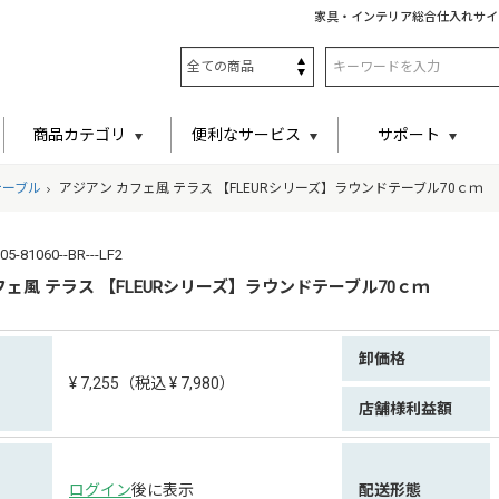
家具・インテリア総合仕入れサイ
商品カテゴリ
便利なサービス
サポート
テーブル
アジアン カフェ風 テラス 【FLEURシリーズ】ラウンドテーブル70ｃｍ
81060--BR---LF2
フェ風 テラス 【FLEURシリーズ】ラウンドテーブル70ｃｍ
卸価格
¥ 7,255（税込 ¥ 7,980）
店舗様利益額
ログイン
後に表示
配送形態