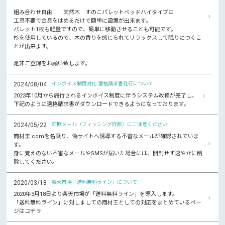
組み合わせ自由！ 天然木 すのこパレットベッドハイタイプは
工具不要で金具をはめるだけで簡単に設置が出来ます。
パレット1枚も軽量ですので、簡単に移動させることも可能です。
杉を使用しているので、木の香りを感じられてリラックスして眠りにつくこ
とが出来ます。
是非ご登録をお願い致します。
2024/08/04
インボイス制度対応 適格請求書発行について
2023年10月から施行されるインボイス制度に伴うシステム改修が完了し、
下記のように適格請求書がダウンロードできるようになっております。
2024/05/22
詐欺メール（フィッシング詐欺）にご注意ください
商材王.comを名乗り、偽サイトへ誘導する不審なメールが確認されていま
す。
身に覚えのない不審なメールやSMSが届いた場合には、開封せず速やかに削
除してください。
2020/03/18
楽天市場「送料無料ライン」について
2020年3月18日より楽天市場が「送料無料ライン」を導入します。
「送料無料ライン」に対しましての商材王としての対応をまとめているペー
ジはコチラ