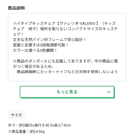
商品説明
ハイタイプキッズチェア【ヴァレリオ-VALERIO-】（キッズ
チェア 椅子）場所を取らないコンパクトサイズのキッズチ
ェア！
丈夫な天然パイン材フレームで安心設計！
座面と足置きは3段階調節可能！
カラーは選べる6色展開！
※商品のダンボールにも記載してありますが、中の商品に傷
がつく場合があるため、
商品開梱時にカッターナイフなどの刃物を使用しないよう
お願いいたします。
梱包テープをはがして開梱して頂くようお願いします。
もっと見る
サイズ
外寸：(約)幅35x奥行き40.5x高さ74cm
※商品重量：(約)4.5kg