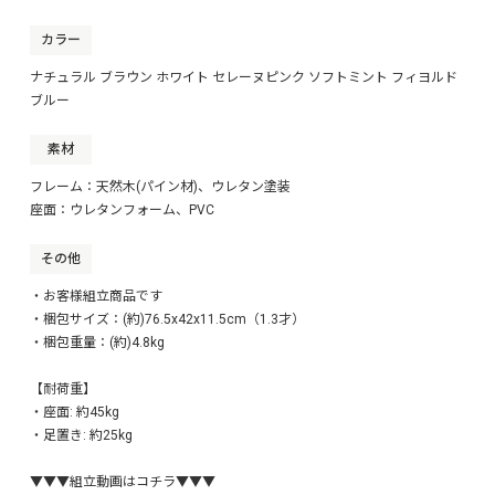
カラー
ナチュラル ブラウン ホワイト セレーヌピンク ソフトミント フィヨルド
ブルー
素材
フレーム：天然木(パイン材)、ウレタン塗装
座面：ウレタンフォーム、PVC
その他
・お客様組立商品です
・梱包サイズ：(約)76.5x42x11.5cm（1.3才）
・梱包重量：(約)4.8kg
【耐荷重】
・座面: 約45kg
・足置き: 約25kg
▼▼▼組立動画はコチラ▼▼▼