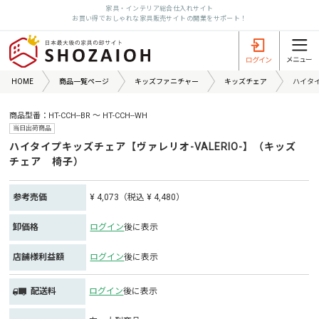
家具・インテリア総合仕入れサイト
お買い得でおしゃれな家具販売サイトの開業をサポート！
HOME
商品一覧ページ
キッズファニチャー
キッズチェア
ハイタイ
商品型番：HT-CCH--BR ～ HT-CCH--WH
当日出荷商品
ハイタイプキッズチェア【ヴァレリオ-VALERIO-】（キッズ
チェア 椅子）
参考売価
¥ 4,073（税込 ¥ 4,480）
卸価格
ログイン
後に表示
店舗様利益額
ログイン
後に表示
配送料
ログイン
後に表示